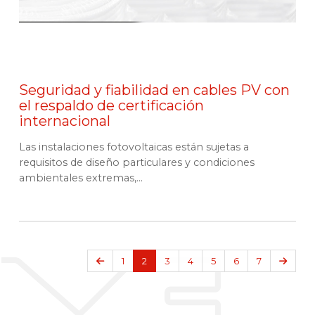
Seguridad y fiabilidad en cables PV con
el respaldo de certificación
internacional
Las instalaciones fotovoltaicas están sujetas a
requisitos de diseño particulares y condiciones
ambienta­les extremas,...
Anterior
Sigui
1
2
3
4
5
6
7