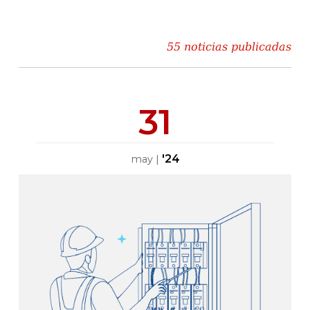
55 noticias publicadas
31
'24
may
|