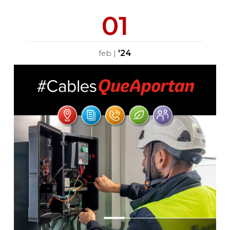
01
'24
feb
|