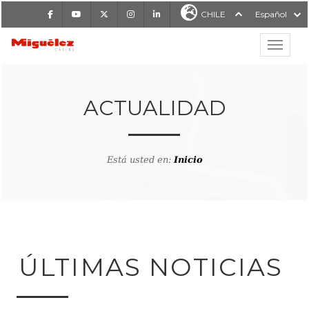
Facebook
Youtube
X
Instagram
LinkedIn
CHILE
Español
Mostrar
MIGUÉLEZ CABLES
ACTUALIDAD
Está usted en:
Inicio
ÚLTIMAS NOTICIAS