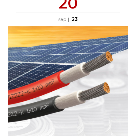
20
'23
sep
|