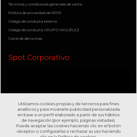
Términos y condiciones generales de venta
Política de privacidad de RRSS
Código de conducta externo
Código de conducta GRUPO MIGUÉLEZ
Canal de denuncias
Spot Corporativo
Utilizamos cookies propias y de terceros para fines
analíticos y para mostrarle publicidad personalizada
en base a un perfil elaborado a partir de sus hábitos
de navegación (por ejemplo, páginas visitadas).
Puede aceptar las cookies haciendo clic en el botón
«Acepto» o configurarlas o rechazar su uso haciendo
clic en la
Política de cookies.