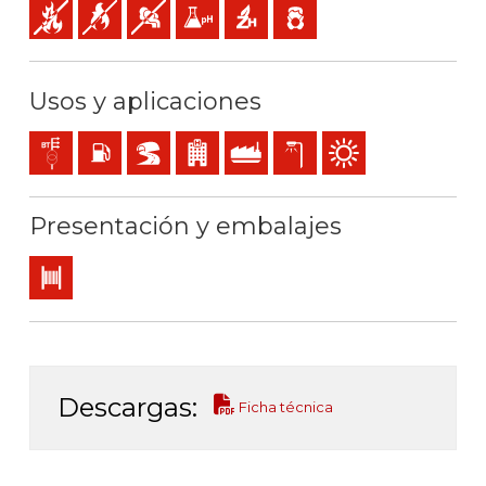
No propagador de incendio
No propagador de la llama
Baja emisión y opacidad de los humos
Baja acidez y conductividad gases: pH<4,3 
Libre de halógenos
Baja emisión de gases tóxicos
Usos y aplicaciones
Líneas de distribución y acometidas
Locales con riesgo de incendio o explosión
BD2, BD3, BD4 (túneles, rascacielos…)
Locales de pública concurrencia
Uso industrial
Alumbrado exterior
Uso exterior
Presentación y embalajes
Bobina
Descargas:
Ficha técnica