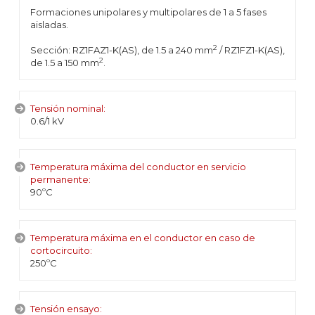
Formaciones unipolares y multipolares de 1 a 5 fases
aisladas.
2
Sección: RZ1FAZ1-K(AS), de 1.5 a 240 mm
/ RZ1FZ1-K(AS),
2
de 1.5 a 150 mm
.
Tensión nominal:
0.6/1 kV
Temperatura máxima del conductor en servicio
permanente:
90ºC
Temperatura máxima en el conductor en caso de
cortocircuito:
250ºC
Tensión ensayo: