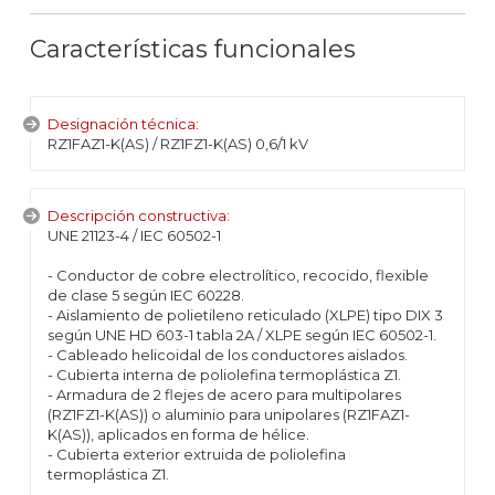
Características funcionales
Designación técnica:
RZ1FAZ1-K(AS) / RZ1FZ1-K(AS) 0,6/1 kV
Descripción constructiva:
UNE 21123-4 / IEC 60502-1
- Conductor de cobre electrolítico, recocido, flexible
de clase 5 según IEC 60228.
- Aislamiento de polietileno reticulado (XLPE) tipo DIX 3
según UNE HD 603-1 tabla 2A / XLPE según IEC 60502-1.
- Cableado helicoidal de los conductores aislados.
- Cubierta interna de poliolefina termoplástica Z1.
- Armadura de 2 flejes de acero para multipolares
(RZ1FZ1-K(AS)) o aluminio para unipolares (RZ1FAZ1-
K(AS)), aplicados en forma de hélice.
- Cubierta exterior extruida de poliolefina
termoplástica Z1.