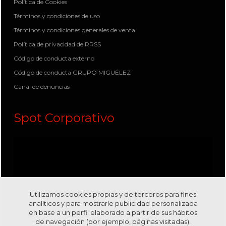
Política de Cookies
Términos y condiciones de uso
Términos y condiciones generales de venta
Política de privacidad de RRSS
Código de conducta externo
Código de conducta GRUPO MIGUÉLEZ
Canal de denuncias
Spot Corporativo
Utilizamos cookies propias y de terceros para fines
analíticos y para mostrarle publicidad personalizada
en base a un perfil elaborado a partir de sus hábitos
de navegación (por ejemplo, páginas visitadas).