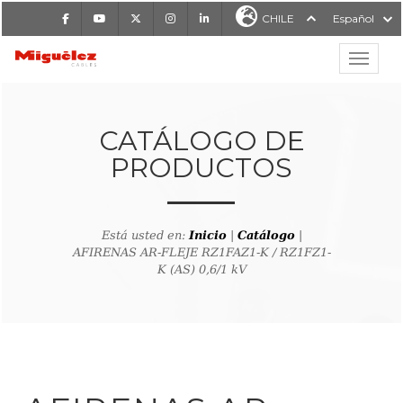
Facebook
Youtube
X
Instagram
LinkedIn
CHILE
Español
Mostrar
MIGUÉLEZ CABLES
CATÁLOGO DE
PRODUCTOS
Está usted en:
Inicio
|
Catálogo
|
AFIRENAS AR-FLEJE RZ1FAZ1-K / RZ1FZ1-
K (AS) 0,6/1 kV
lver al buscador de producto