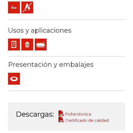
Eca (reacción al fuego)
No propagador de la llama
Usos y aplicaciones
Cableado interno de cuadros o equipos
Residencial
Uso industrial
Presentación y embalajes
Rollo
Descargas:
Ficha técnica
Certificado de calidad