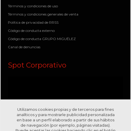
Términos y condiciones de uso
Términos y condiciones generales de venta
Política de privacidad de RRSS
Código de conducta externo
Código de conducta GRUPO MIGUÉLEZ
Canal de denuncias
Spot Corporativo
Utilizamos cookies propias y de terceros para fines
analíticos y para mostrarle publicidad personalizada
en base a un perfil elaborado a partir de sus hábitos
de navegación (por ejemplo, páginas visitadas).
Puede aceptar las cookies haciendo clic en el botón