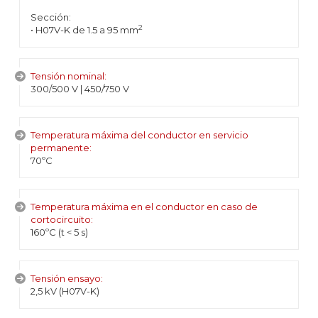
Sección:
2
• H07V-K de 1.5 a 95 mm
Tensión nominal:
300/500 V | 450/750 V
Temperatura máxima del conductor en servicio
permanente:
70ºC
Temperatura máxima en el conductor en caso de
cortocircuito:
160ºC (t < 5 s)
Tensión ensayo:
2,5 kV (H07V-K)