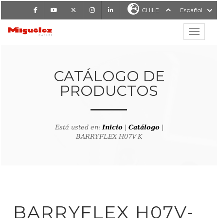
Facebook
Youtube
X
Instagram
LinkedIn
CHILE
Español
Mostrar
MIGUÉLEZ CABLES
CATÁLOGO DE
PRODUCTOS
Está usted en:
Inicio
|
Catálogo
|
BARRYFLEX H07V-K
lver al buscador de producto
BARRYFLEX H07V-