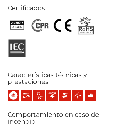
Certificados
Características técnicas y
prestaciones
Unipolar
Conductor flexible (clase 5) mm2
Temperatura máx. servicio: 70ºC / 160ºC
450 / 750 V C.A.
Extra-deslizante
Fácil pelado
Fácil instalación
Comportamiento en caso de
incendio