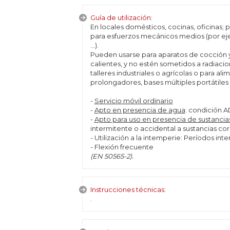
Guía de utilización:
En locales domésticos, cocinas, oficinas; 
para esfuerzos mecánicos medios (por ejem
…).
Pueden usarse para aparatos de cocción 
calientes, y no estén sometidos a radiaci
talleres industriales o agrícolas o para a
prolongadores, bases múltiples portátiles
-
Servicio móvil ordinario
-
Apto en presencia de agua
: condición A
-
Apto para uso en presencia de sustancia
intermitente o accidental a sustancias co
- Utilización a la intemperie: Períodos in
- Flexión frecuente
(EN 50565-2).
Instrucciones técnicas:
.