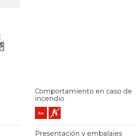
Comportamiento en caso de
incendio
C / 160ºC
Eca (reacción al fuego)
No propagador de la llama
Presentación y embalajes