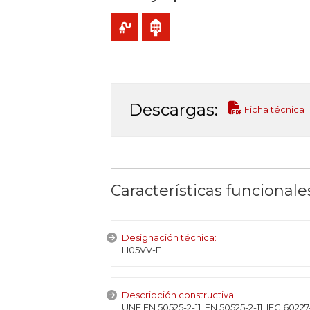
Uso móvil
Uso interior
Descargas:
Ficha técnica
Características funcionale
Designación técnica:
H05VV-F
Descripción constructiva:
UNE EN 50525-2-11, EN 50525-2-11, IEC 60227