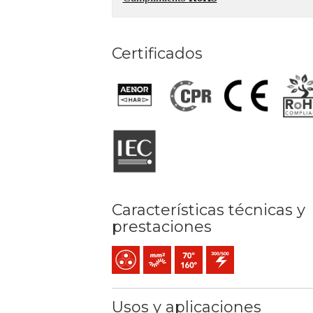
Certificados
Características técnicas y
prestaciones
Multipolar
Conductor flexible (clase 5) mm2
Temperatura máx. servicio: 70º
300 / 500 V C.A.
Usos y aplicaciones