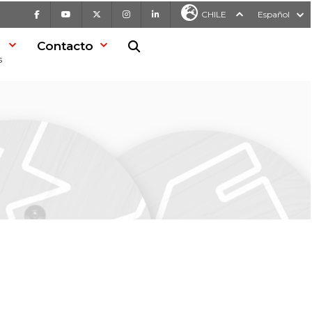
Facebook
Youtube
X
Instagram
LinkedIn
CHILE
Español
Contacto
Buscar en la web
s