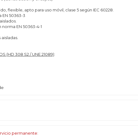
do, flexible, apto para uso móvil, clase 5 según IEC 60228.
ma EN 50363-3
aislados.
ún norma EN 50363-4-1
 aisladas.
 (HD 308 S2 / UNE 21089)
:
de
rvicio permanente: