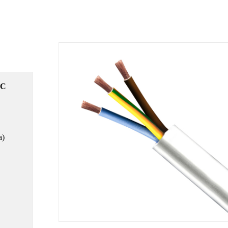
EC
a)