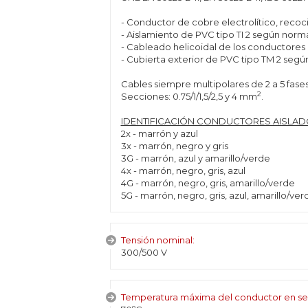
- Conductor de cobre electrolítico, recoci
- Aislamiento de PVC tipo TI 2 según nor
- Cableado helicoidal de los conductores 
- Cubierta exterior de PVC tipo TM 2 seg
Cables siempre multipolares de 2 a 5 fases
2
Secciones: 0.75/1/1,5/2,5 y 4 mm
.
IDENTIFICACIÓN CONDUCTORES AISLADOS
2x - marrón y azul
3x - marrón, negro y gris
3G - marrón, azul y amarillo/verde
4x - marrón, negro, gris, azul
4G - marrón, negro, gris, amarillo/verde
5G - marrón, negro, gris, azul, amarillo/ver
Tensión nominal:
300/500 V
Temperatura máxima del conductor en se