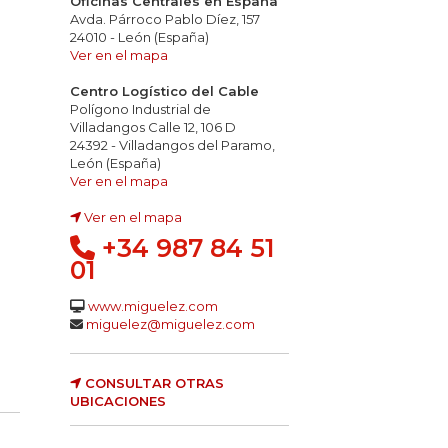
Oficinas Centrales en España
Avda. Párroco Pablo Díez, 157
24010 - León (España)
Ver en el mapa
Centro Logístico del Cable
Polígono Industrial de
Villadangos Calle 12, 106 D
24392 - Villadangos del Paramo,
León (España)
Ver en el mapa
Ver en el mapa
+34 987 84 51
01
www.miguelez.com
miguelez@miguelez.com
CONSULTAR OTRAS
UBICACIONES