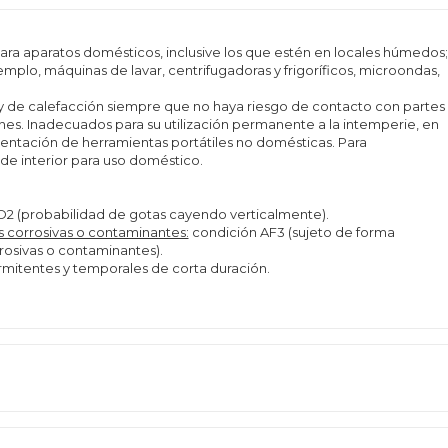
para aparatos domésticos, inclusive los que estén en locales húmedos;
plo, máquinas de lavar, centrifugadoras y frigoríficos, microondas,
y de calefacción siempre que no haya riesgo de contacto con partes
ones. Inadecuados para su utilización permanente a la intemperie, en
limentación de herramientas portátiles no domésticas. Para
 de interior para uso doméstico.
D2 (probabilidad de gotas cayendo verticalmente).
s corrosivas o contaminantes:
condición AF3 (sujeto de forma
rrosivas o contaminantes).
termitentes y temporales de corta duración.