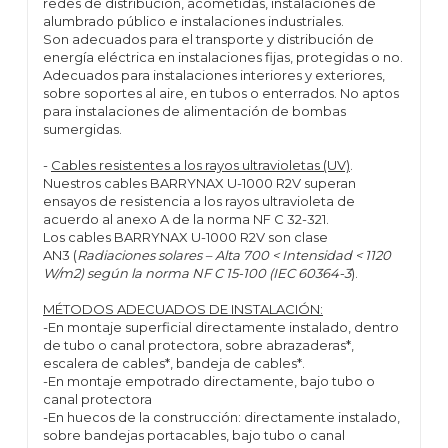
redes de distribución, acometidas, instalaciones de
alumbrado público e instalaciones industriales.
Son adecuados para el transporte y distribución de
energía eléctrica en instalaciones fijas, protegidas o no.
Adecuados para instalaciones interiores y exteriores,
sobre soportes al aire, en tubos o enterrados. No aptos
para instalaciones de alimentación de bombas
sumergidas.
-
Cables resistentes a los rayos ultravioletas (UV)
.
Nuestros cables BARRYNAX U-1000 R2V superan
ensayos de resistencia a los rayos ultravioleta de
acuerdo al anexo A de la norma NF C 32-321.
Los cables BARRYNAX U-1000 R2V son clase
AN3 (
Radiaciones solares – Alta 700 < Intensidad <
1120
W/m2) según la norma NF C 15-100 (IEC 60364-3
).
MÉTODOS ADECUADOS DE INSTALACIÓN:
-En montaje superficial directamente instalado, dentro
de tubo o canal protectora, sobre abrazaderas*,
escalera de cables*, bandeja de cables*.
-En montaje empotrado directamente, bajo tubo o
canal protectora
-En huecos de la construcción: directamente instalado,
sobre bandejas portacables, bajo tubo o canal