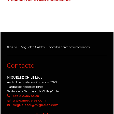
© 2026 - Miguélez Cables - Todos los derechos reservados
Contacto
MIGUÉLEZ CHILE Ltda.
Avda. Los Maitenes Poniente, 1260
Parque de Negocios Enea
Pudahuel - Santiago de Chile (Chile)
+56 2 2364 4500
www.miguelez.com
miguelezcl@miguelez.com