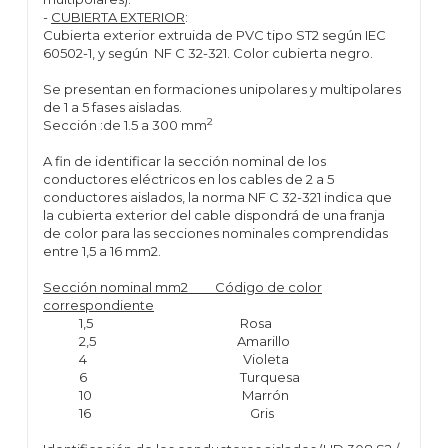
-
CUBIERTA EXTERIOR
:
Cubierta exterior extruida de PVC tipo ST2 según IEC
60502-1, y según NF C 32-321. Color cubierta negro.
Se presentan en formaciones unipolares y multipolares
de 1 a 5 fases aisladas.
2
Sección :de 1.5 a 300 mm
A fin de identificar la sección nominal de los
conductores eléctricos en los cables de 2 a 5
conductores aislados, la norma NF C 32-321 indica que
la cubierta exterior del cable dispondrá de una franja
de color para las secciones nominales comprendidas
entre 1,5 a 16 mm2.
Sección nominal mm2 Código de color
correspondiente
1,5 Rosa
2,5 Amarillo
4 Violeta
6 Turquesa
10 Marrón
16 Gris