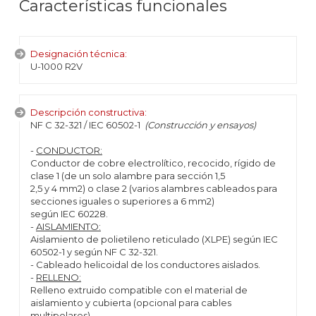
Características funcionales
Designación técnica:
U-1000 R2V
Descripción constructiva:
NF C 32-321 / IEC 60502-1
(Construcción y ensayos)
-
CONDUCTOR:
Conductor de cobre electrolítico, recocido, rígido de
clase 1 (de un solo alambre para sección 1,5
2,5 y 4 mm2) o clase 2 (varios alambres cableados para
secciones iguales o superiores a 6 mm2)
según IEC 60228.
-
AISLAMIENTO:
Aislamiento de polietileno reticulado (XLPE) según IEC
60502-1 y según NF C 32-321.
- Cableado helicoidal de los conductores aislados.
-
RELLENO:
Relleno extruido compatible con el material de
aislamiento y cubierta (opcional para cables
multipolares).