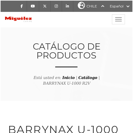
Facebook
Youtube
X
Instagram
LinkedIn
CHILE
Español
Mostrar
MIGUÉLEZ CABLES
CATÁLOGO DE
PRODUCTOS
Está usted en:
Inicio
|
Catálogo
|
BARRYNAX U-1000 R2V
lver al buscador de producto
BARRYNAX U-1000