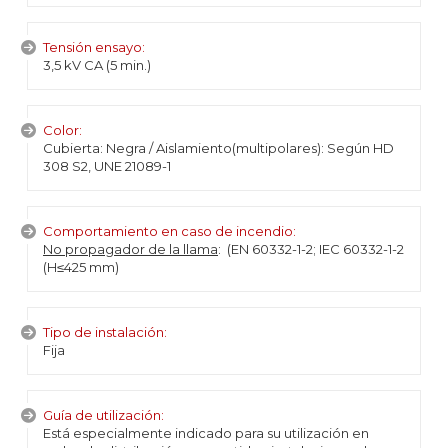
Tensión ensayo:
3,5 kV CA (5 min.)
Color:
Cubierta: Negra / Aislamiento(multipolares): Según HD
308 S2, UNE 21089-1
Comportamiento en caso de incendio:
No propagador de la llama
: (EN 60332-1-2; IEC 60332-1-2
(H≤425 mm)
Tipo de instalación:
Fija
Guía de utilización:
Está especialmente indicado para su utilización en