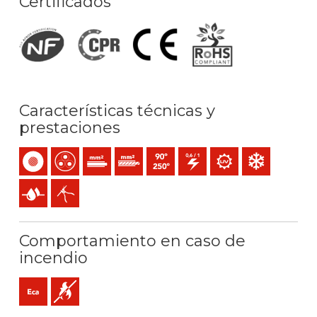
Certificados
Características técnicas y
prestaciones
Unipolar
Multipolar
Conductor de un alambre (clase 1) mm2
Conductor rígido cableado (clase 2) mm2
Temperatura máx. servicio: 90ºC / 25
0,6/1 (1,2) kV C.A
Resistencia a los rayos
Resistencia al frí
Presencia de agua
Fácil pelado
Comportamiento en caso de
incendio
Eca (reacción al fuego)
No propagador de la llama