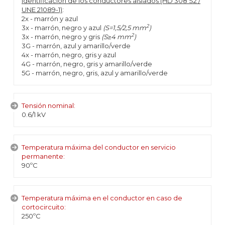
Identificación de los conductores aislados (HD 308 S2 /
UNE 21089-1)
:
2x - marrón y azul
2
3x - marrón, negro y azul
(S=1,5/2,5 mm
)
2
3x - marrón, negro y gris
(S≥4 mm
)
3G - marrón, azul y amarillo/verde
4x - marrón, negro, gris y azul
4G - marrón, negro, gris y amarillo/verde
5G - marrón, negro, gris, azul y amarillo/verde
Tensión nominal:
0.6/1 kV
Temperatura máxima del conductor en servicio
permanente:
90ºC
Temperatura máxima en el conductor en caso de
cortocircuito:
250ºC