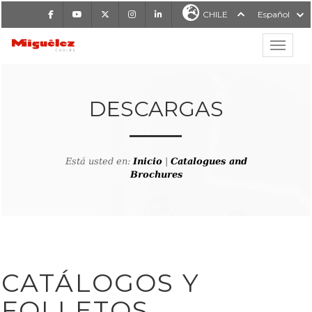
Facebook
Youtube
X
Instagram
LinkedIn
CHILE
Español
Mostrar
MIGUÉLEZ CABLES
DESCARGAS
Está usted en:
Inicio
|
Catalogues and
Brochures
CATÁLOGOS Y
FOLLETOS