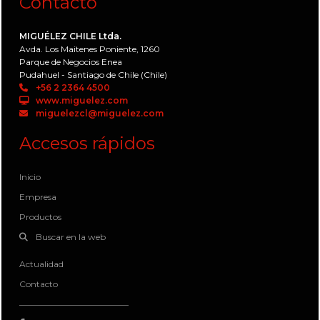
Contacto
MIGUÉLEZ CHILE Ltda.
Avda. Los Maitenes Poniente, 1260
Parque de Negocios Enea
Pudahuel - Santiago de Chile (Chile)
+56 2 2364 4500
www.miguelez.com
miguelezcl@miguelez.com
Accesos rápidos
Inicio
Empresa
Productos
Buscar en la web
Actualidad
Contacto