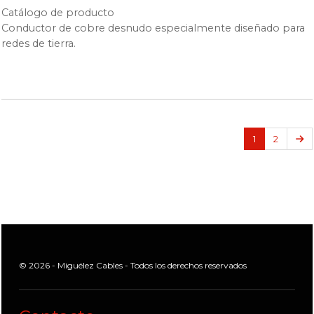
Catálogo de producto
Conductor de cobre desnudo especialmente diseñado para
redes de tierra.
Si
1
2
© 2026 - Miguélez Cables - Todos los derechos reservados