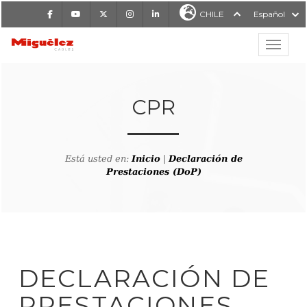
Facebook
Youtube
X
Instagram
LinkedIn
CHILE
Español
Mostrar
MIGUÉLEZ CABLES
CPR
Está usted en:
Inicio
|
Declaración de
Prestaciones (DoP)
DECLARACIÓN DE
PRESTACIONES