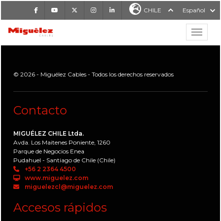
Facebook
Youtube
X
Instagram
LinkedIn
CHILE
Español
Mostrar
MIGUÉLEZ CABLES
© 2026 - Miguélez Cables - Todos los derechos reservados
Contacto
MIGUÉLEZ CHILE Ltda.
Avda. Los Maitenes Poniente, 1260
Parque de Negocios Enea
Pudahuel - Santiago de Chile (Chile)
+56 2 2364 4500
www.miguelez.com
miguelezcl@miguelez.com
Accesos rápidos