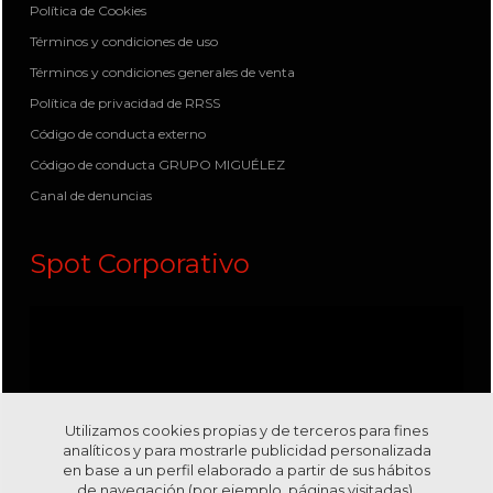
Política de Cookies
Términos y condiciones de uso
Términos y condiciones generales de venta
Política de privacidad de RRSS
Código de conducta externo
Código de conducta GRUPO MIGUÉLEZ
Canal de denuncias
Spot Corporativo
Utilizamos cookies propias y de terceros para fines
analíticos y para mostrarle publicidad personalizada
en base a un perfil elaborado a partir de sus hábitos
de navegación (por ejemplo, páginas visitadas).