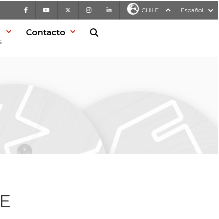
Facebook
Youtube
X
Instagram
LinkedIn
CHILE
Español
Contacto
Buscar en la web
s
E