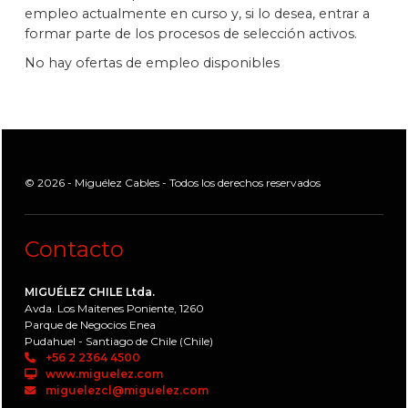
empleo actualmente en curso y, si lo desea, entrar a
formar parte de los procesos de selección activos.
No hay ofertas de empleo disponibles
© 2026 - Miguélez Cables - Todos los derechos reservados
Contacto
MIGUÉLEZ CHILE Ltda.
Avda. Los Maitenes Poniente, 1260
Parque de Negocios Enea
Pudahuel - Santiago de Chile (Chile)
+56 2 2364 4500
www.miguelez.com
miguelezcl@miguelez.com