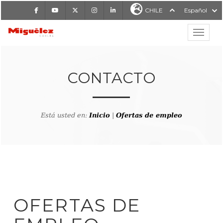
Facebook
Youtube
X
Instagram
LinkedIn
CHILE
Español
Mostrar
MIGUÉLEZ CABLES
CONTACTO
Está usted en:
Inicio
|
Ofertas de empleo
OFERTAS DE