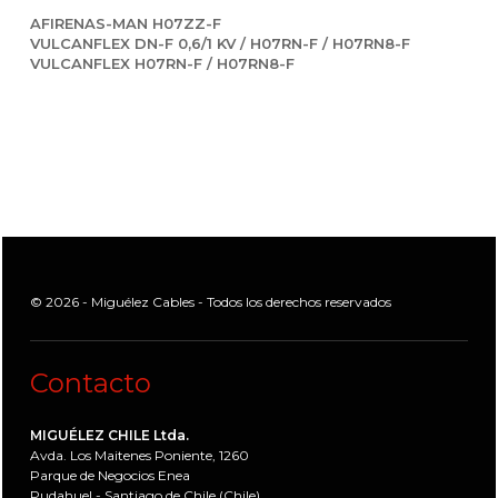
AFIRENAS-MAN H07ZZ-F
VULCANFLEX DN-F 0,6/1 KV / H07RN-F / H07RN8-F
VULCANFLEX H07RN-F / H07RN8-F
© 2026 - Miguélez Cables - Todos los derechos reservados
Contacto
MIGUÉLEZ CHILE Ltda.
Avda. Los Maitenes Poniente, 1260
Parque de Negocios Enea
Pudahuel - Santiago de Chile (Chile)