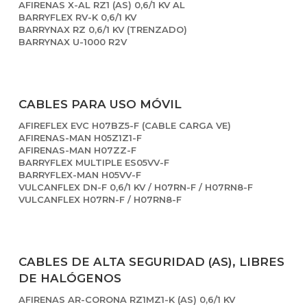
AFIRENAS X-AL RZ1 (AS) 0,6/1 KV AL
BARRYFLEX RV-K 0,6/1 KV
BARRYNAX RZ 0,6/1 KV (TRENZADO)
BARRYNAX U-1000 R2V
CABLES PARA USO MÓVIL
AFIREFLEX EVC H07BZ5-F (CABLE CARGA VE)
AFIRENAS-MAN H05Z1Z1-F
AFIRENAS-MAN H07ZZ-F
BARRYFLEX MULTIPLE ES05VV-F
BARRYFLEX-MAN H05VV-F
VULCANFLEX DN-F 0,6/1 KV / H07RN-F / H07RN8-F
VULCANFLEX H07RN-F / H07RN8-F
CABLES DE ALTA SEGURIDAD (AS), LIBRES
DE HALÓGENOS
AFIRENAS AR-CORONA RZ1MZ1-K (AS) 0,6/1 KV