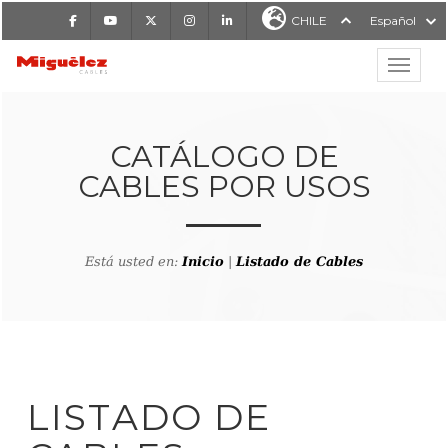
Facebook
Youtube
X
Instagram
LinkedIn
CHILE
Español
Mostrar
MIGUÉLEZ CABLES
CATÁLOGO DE
CABLES POR USOS
Está usted en:
Inicio
|
Listado de Cables
LISTADO DE