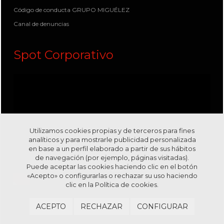
Código de conducta GRUPO MIGUÉLEZ
Canal de denuncias
Spot Corporativo
Utilizamos cookies propias y de terceros para fines
analíticos y para mostrarle publicidad personalizada
en base a un perfil elaborado a partir de sus hábitos
de navegación (por ejemplo, páginas visitadas).
Puede aceptar las cookies haciendo clic en el botón
«Acepto» o configurarlas o rechazar su uso haciendo
clic en la
Política de cookies.
Visítanos en nuestro canal
Youtube
ACEPTO
RECHAZAR
CONFIGURAR