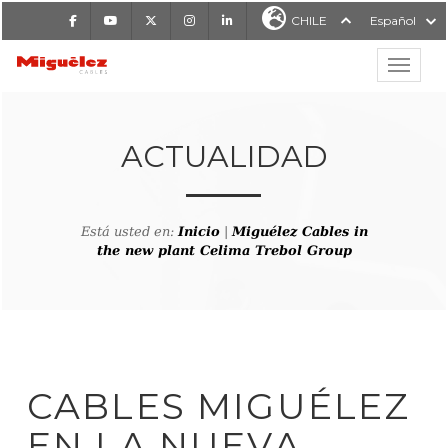
Facebook
Youtube
X
Instagram
LinkedIn
CHILE
Español
Mostrar
MIGUÉLEZ CABLES
ACTUALIDAD
Está usted en:
Inicio
|
Miguélez Cables in
the new plant Celima Trebol Group
CABLES MIGUÉLEZ
EN LA NUEVA