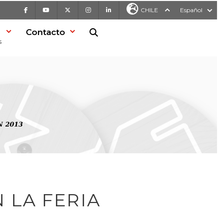
Facebook
Youtube
X
Instagram
LinkedIn
CHILE
Español
Contacto
Buscar en la web
s
ON 2013
 LA FERIA