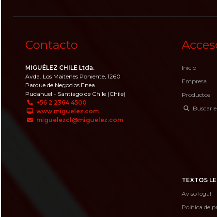
Contacto
Acces
MIGUÉLEZ CHILE Ltda.
Inicio
Avda. Los Maitenes Poniente, 1260
Empresa
Parque de Negocios Enea
Pudahuel - Santiago de Chile (Chile)
Productos
+56 2 2364 4500
Buscar e
www.miguelez.com
miguelezcl@miguelez.com
TEXTOS LE
Aviso legal
Política de p