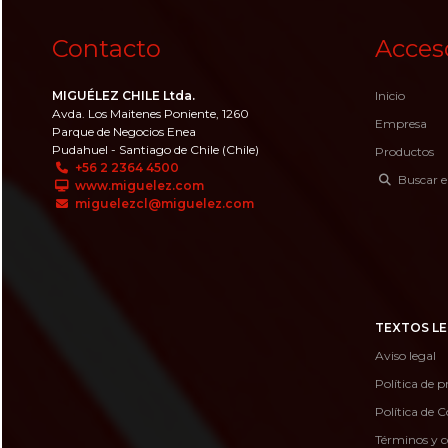
Contacto
Acces
MIGUÉLEZ CHILE Ltda.
Inicio
Avda. Los Maitenes Poniente, 1260
Empresa
Parque de Negocios Enea
Pudahuel - Santiago de Chile (Chile)
Productos
+56 2 2364 4500
Buscar e
www.miguelez.com
miguelezcl@miguelez.com
TEXTOS LE
Aviso legal
Política de p
Política de C
Términos y c