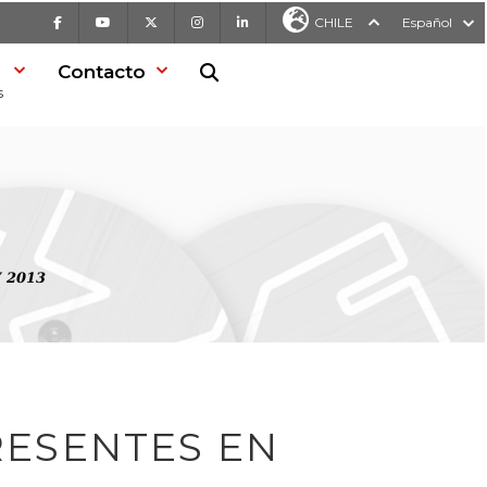
Facebook
Youtube
X
Instagram
LinkedIn
CHILE
Español
Contacto
Buscar en la web
s
V 2013
RESENTES EN