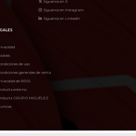
Siguenos en X
Siguenos en Instagram
Siguenos en LinkedIn
GALES
rivacidad
ookies
ondiciones de uso
ondiciones generales de venta
privacidad de RRSS
onducta externo
conducta GRUPO MIGUÉLEZ
nuncias