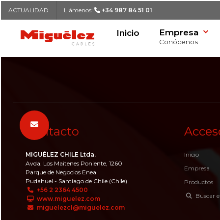
ACTUALIDAD
Llámenos:
+34 987 84 51 01
Empresa
Inicio
MIGUÉLEZ CABLES
Conócenos
Nuestra historia
Buscador de Cables
Candidatos espontáneos
Formulario de contacto
Logística
Listado de Cables
Ofertas de empleo
Sede central
Política de Calidad e I+D
Delegaciones
Buscar
Contacto
Acces
Responsabilidad Social Corporati
Ofertas de empleo
(RSC)
MIGUÉLEZ CHILE Ltda.
Inicio
Casos de éxito
Avda. Los Maitenes Poniente, 1260
Empresa
Parque de Negocios Enea
Actualidad
Pudahuel - Santiago de Chile (Chile)
Productos
+56 2 2364 4500
Buscar e
www.miguelez.com
miguelezcl@miguelez.com