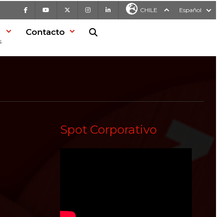
Facebook
Youtube
X
Instagram
LinkedIn
CHILE
Español
Contacto
Buscar en la web
s
Spot Corporativo