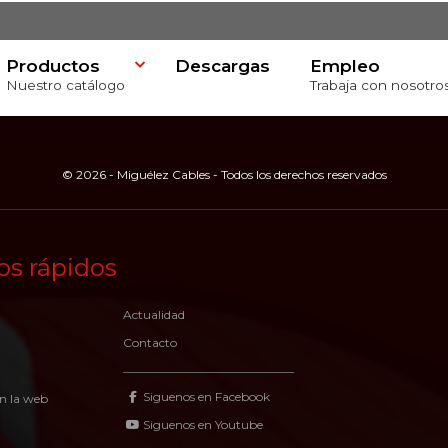
Productos
Descargas
Empleo
Nuestro catálogo
Trabaja con nosotro
© 2026 - Miguélez Cables - Todos los derechos reservados
os rápidos
va
Actualidad
Contacto
Siguenos en Facebook
n la web
Siguenos en Youtube