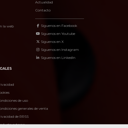
Actualidad
Contacto
Siguenos en Facebook
n la web
Siguenos en Youtube
Siguenos en X
Siguenos en Instagram
Siguenos en LinkedIn
GALES
rivacidad
ookies
ondiciones de uso
ondiciones generales de venta
privacidad de RRSS
onducta externo