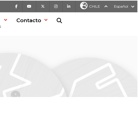
Facebook
Youtube
X
Instagram
LinkedIn
CHILE
Español
Contacto
Buscar en la web
s