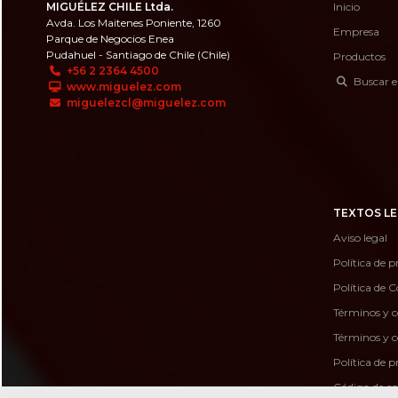
MIGUÉLEZ CHILE Ltda.
Inicio
Avda. Los Maitenes Poniente, 1260
Empresa
Parque de Negocios Enea
Pudahuel - Santiago de Chile (Chile)
Productos
+56 2 2364 4500
Buscar e
www.miguelez.com
miguelezcl@miguelez.com
TEXTOS LE
Aviso legal
Política de p
Política de C
Términos y c
Términos y c
Política de 
Código de c