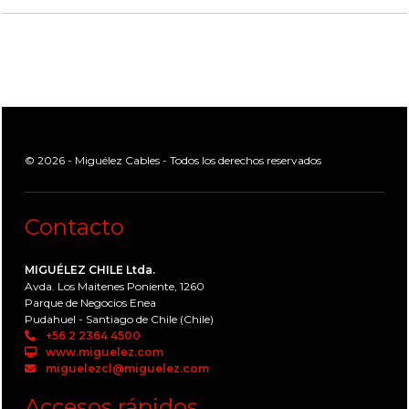
© 2026 - Miguélez Cables - Todos los derechos reservados
Contacto
MIGUÉLEZ CHILE Ltda.
Avda. Los Maitenes Poniente, 1260
Parque de Negocios Enea
Pudahuel - Santiago de Chile (Chile)
+56 2 2364 4500
www.miguelez.com
miguelezcl@miguelez.com
Accesos rápidos