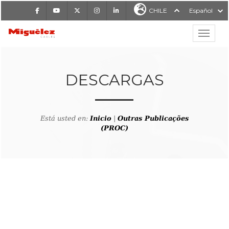
Facebook
Youtube
X
Instagram
LinkedIn
CHILE
Español
Mostrar
MIGUÉLEZ CABLES
DESCARGAS
Está usted en:
Inicio
|
Outras Publicações
(PROC)