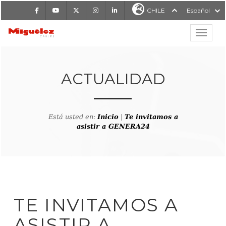
Facebook
Youtube
X
Instagram
LinkedIn
CHILE
Español
Mostrar
MIGUÉLEZ CABLES
ACTUALIDAD
Está usted en:
Inicio
|
Te invitamos a
asistir a GENERA24
TE INVITAMOS A
ASISTIR A