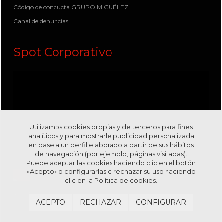
Código de conducta GRUPO MIGUÉLEZ
Canal de denuncias
Spot Corporativo
Utilizamos cookies propias y de terceros para fines
analíticos y para mostrarle publicidad personalizada
en base a un perfil elaborado a partir de sus hábitos
de navegación (por ejemplo, páginas visitadas).
Puede aceptar las cookies haciendo clic en el botón
«Acepto» o configurarlas o rechazar su uso haciendo
clic en la
Política de cookies.
Visítanos en nuestro canal
Youtube
ACEPTO
RECHAZAR
CONFIGURAR