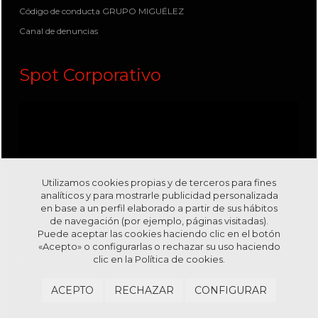
Código de conducta GRUPO MIGUÉLEZ
Canal de denuncias
Spot Corporativo
Utilizamos cookies propias y de terceros para fines
analíticos y para mostrarle publicidad personalizada
en base a un perfil elaborado a partir de sus hábitos
de navegación (por ejemplo, páginas visitadas).
Puede aceptar las cookies haciendo clic en el botón
«Acepto» o configurarlas o rechazar su uso haciendo
clic en la
Política de cookies.
Visítanos en nuestro canal
Youtube
ACEPTO
RECHAZAR
CONFIGURAR