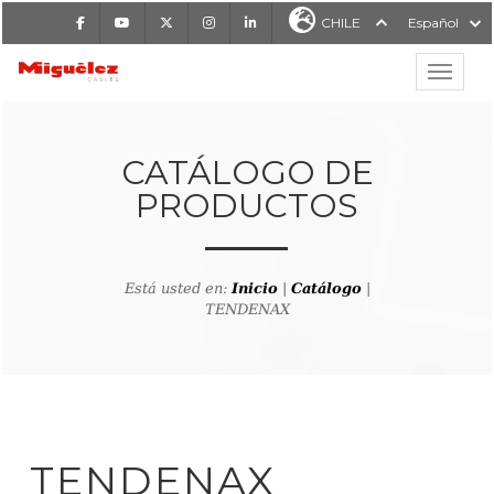
Facebook
Youtube
X
Instagram
LinkedIn
CHILE
Español
Mostrar
MIGUÉLEZ CABLES
CATÁLOGO DE
PRODUCTOS
Está usted en:
Inicio
|
Catálogo
|
TENDENAX
lver al buscador de producto
TENDENAX