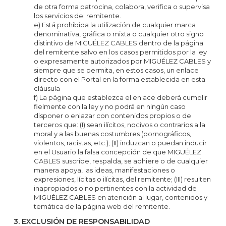
de otra forma patrocina, colabora, verifica o supervisa
los servicios del remitente.
e) Está prohibida la utilización de cualquier marca
denominativa, gráfica o mixta o cualquier otro signo
distintivo de MIGUÉLEZ CABLES dentro de la página
del remitente salvo en los casos permitidos por la ley
o expresamente autorizados por MIGUÉLEZ CABLES y
siempre que se permita, en estos casos, un enlace
directo con el Portal en la forma establecida en esta
cláusula
f) La página que establezca el enlace deberá cumplir
fielmente con la ley y no podrá en ningún caso
disponer o enlazar con contenidos propios o de
terceros que: (I) sean ilícitos, nocivos o contrarios a la
moral y a las buenas costumbres (pornográficos,
violentos, racistas, etc.); (II) induzcan o puedan inducir
en el Usuario la falsa concepción de que MIGUÉLEZ
CABLES suscribe, respalda, se adhiere o de cualquier
manera apoya, las ideas, manifestaciones o
expresiones, lícitas o ilícitas, del remitente; (III) resulten
inapropiados o no pertinentes con la actividad de
MIGUÉLEZ CABLES en atención al lugar, contenidos y
temática de la página web del remitente.
3. EXCLUSIÓN DE RESPONSABILIDAD