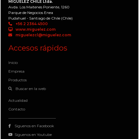
MIGUÉLEZ CHILE Ltda.
Avda. Los Maitenes Poniente, 1260
Parque de Negocios Enea
Pudahuel - Santiago de Chile (Chile)
+56 2 2364 4500
www.miguelez.com
miguelezcl@miguelez.com
Accesos rápidos
Inicio
Empresa
Productos
Buscar en la web
Actualidad
Contacto
Siguenos en Facebook
Siguenos en Youtube