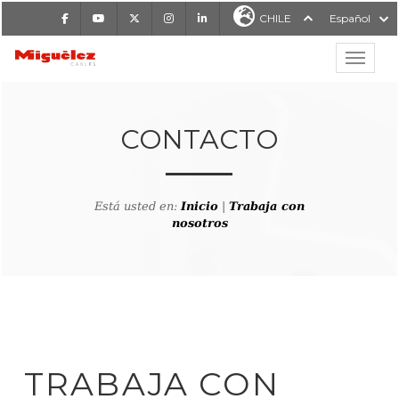
Facebook
Youtube
X
Instagram
LinkedIn
CHILE
Español
Mostrar
MIGUÉLEZ CABLES
CONTACTO
Está usted en:
Inicio
|
Trabaja con
nosotros
TRABAJA CON