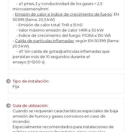
-
a1
: pH≥4,3 y conductividad de los gases < 2,5
microsiemens/mm
-
Emisión de calor e índice de crecimiento de fuego
: EN
50399 (llama: 20,5 kW)
- Emisión de calor total: THR ≤ 15 MJ
- Valor máximo emisión de calor: HRR ≤ 30 kW
- Índice de crecimiento del fuego: FIGRA ≤ 150 W/s
-
Caída de partículas inflamadas
: según EN 50399 (llama:
20,5 kW).
-
d1
: Sin caída de gotas/partículas inflamadas que
persistan más de 10 segundos durante el
ensayo (t=1200 s).
Tipo de instalación:
Fija
Guía de utilización:
Cuando se requieran características especiales de baja
emisión de humos y gases corrosivos en caso de
incendio.
Especialmente recomendados para instalaciones de