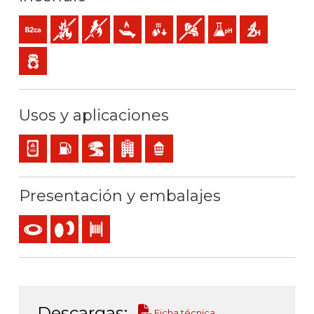
B2ca-s1a,d1,a1 (reacción al fuego)
No propagador de incendio
No propagador de la llama
Baja emisión de calor
Reducida caída de gotas inflamables
Baja emisión y opacidad de l
Baja acidez y conducti
Libre de halóge
Baja emisión de gases tóxicos
Usos y aplicaciones
Cableado interno de cuadros o equipos
Locales con riesgo de incendio o explosión
BD2, BD3, BD4 (túneles, rascacielos…)
Locales de pública concurrencia
Residencial
Presentación y embalajes
Rollo
Carrete
Bobina
Descargas:
Ficha técnica