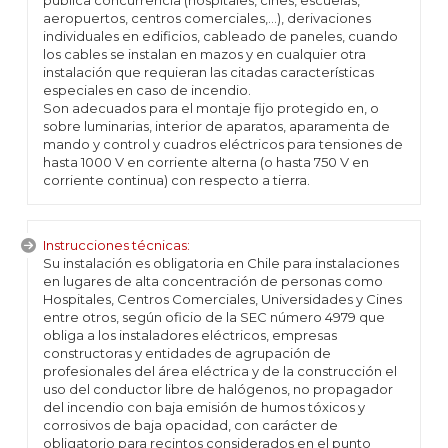
pública concurrencia (hospitales, cines, escuelas,
aeropuertos, centros comerciales,...), derivaciones
individuales en edificios, cableado de paneles, cuando
los cables se instalan en mazos y en cualquier otra
instalación que requieran las citadas características
especiales en caso de incendio.
Son adecuados para el montaje fijo protegido en, o
sobre luminarias, interior de aparatos, aparamenta de
mando y control y cuadros eléctricos para tensiones de
hasta 1000 V en corriente alterna (o hasta 750 V en
corriente continua) con respecto a tierra.
Instrucciones técnicas:
Su instalación es obligatoria en Chile para instalaciones
en lugares de alta concentración de personas como
Hospitales, Centros Comerciales, Universidades y Cines
entre otros, según oficio de la SEC número 4979 que
obliga a los instaladores eléctricos, empresas
constructoras y entidades de agrupación de
profesionales del área eléctrica y de la construcción el
uso del conductor libre de halógenos, no propagador
del incendio con baja emisión de humos tóxicos y
corrosivos de baja opacidad, con carácter de
obligatorio para recintos considerados en el punto