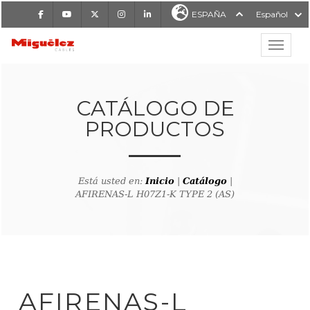
Facebook
Youtube
X
Instagram
LinkedIn
ESPAÑA
Español
Mostrar
MIGUÉLEZ CABLES
CATÁLOGO DE
PRODUCTOS
Está usted en:
Inicio
|
Catálogo
|
AFIRENAS-L H07Z1-K TYPE 2 (AS)
lver al buscador de producto
AFIRENAS-L