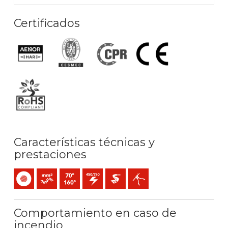
Certificados
Características técnicas y
prestaciones
Unipolar
Conductor flexible (clase 5) mm2
Temperatura máx. servicio: 70ºC / 160ºC
450 / 750 V C.A.
Extra-deslizante
Fácil pelado
Comportamiento en caso de
incendio