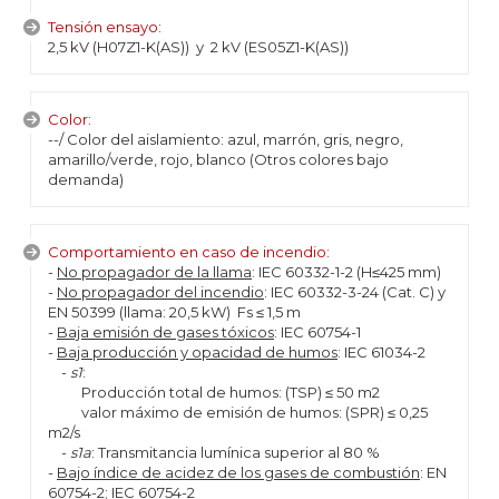
Tensión ensayo:
2,5 kV (H07Z1-K(AS)) y 2 kV (ES05Z1-K(AS))
Color:
--/ Color del aislamiento: azul, marrón, gris, negro,
amarillo/verde, rojo, blanco (Otros colores bajo
demanda)
Comportamiento en caso de incendio:
-
No propagador de la llama
: IEC 60332-1-2 (H≤425 mm)
-
No propagador del incendio
: IEC 60332-3-24 (Cat. C) y
EN 50399 (llama: 20,5 kW) Fs ≤ 1,5 m
-
Baja emisión de gases tóxicos
: IEC 60754-1
-
Baja producción y opacidad de humos
: IEC 61034-2
-
s1
:
Producción total de humos: (TSP) ≤ 50 m2
valor máximo de emisión de humos: (SPR) ≤ 0,25
m2/s
-
s1a
: Transmitancia lumínica superior al 80 %
-
Bajo índice de acidez de los gases de combustión
: EN
60754-2; IEC 60754-2