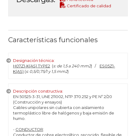
Certificado de calidad
Características funcionales
Designación técnica:
H07Z1-K(AS) TYPE2
(
s: de 1,5 a 240 mm2
) /
ES05Z1-
K(AS)
(
s: 0,5/0,75/1 y 1,5 mm2
)
Descripción constructiva:
EN 50525-3-31, UNE 211002, NTP 370.252 y PE Nº 2/20
(Construcción y ensayos)
Cables unipolares sin cubierta con aislamiento
termoplástico libre de halógenos y baja emisión de
humo.
-
CONDUCTOR
:
Conductor de cobre electrolítico, recocido, flexible de