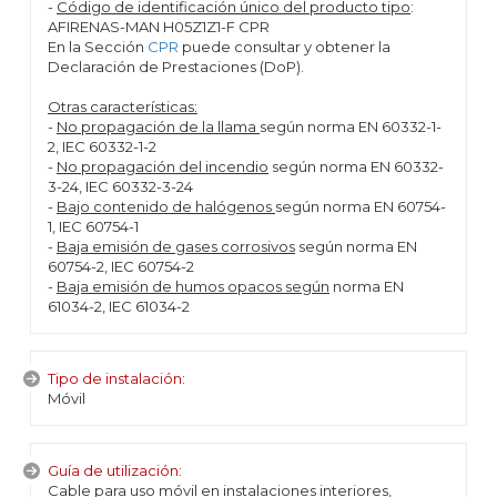
-
Código de identificación único del producto tipo
:
AFIRENAS-MAN H05Z1Z1-F CPR
En la Sección
CPR
puede consultar y obtener la
Declaración de Prestaciones (DoP).
Otras características:
-
No propagación de la llama
según norma EN 60332-1-
2, IEC 60332-1-2
-
No propagación del incendio
según norma EN 60332-
3-24, IEC 60332-3-24
-
Bajo contenido de halógenos
según norma EN 60754-
1, IEC 60754-1
-
Baja emisión de gases corrosivos
según norma EN
60754-2, IEC 60754-2
-
Baja emisión de humos opacos según
norma EN
61034-2, IEC 61034-2
Tipo de instalación:
Móvil
Guía de utilización:
Cable para uso móvil en instalaciones interiores,