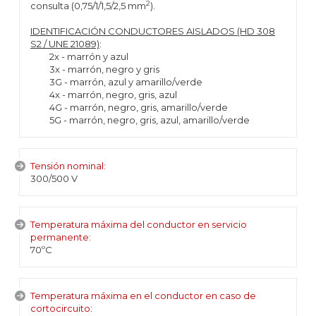
2
consulta (0,75/1/1,5/2,5 mm
).
IDENTIFICACIÓN CONDUCTORES AISLADOS (HD 308
S2 / UNE 21089)
:
2x - marrón y azul
3x - marrón, negro y gris
3G - marrón, azul y amarillo/verde
4x - marrón, negro, gris, azul
4G - marrón, negro, gris, amarillo/verde
5G - marrón, negro, gris, azul, amarillo/verde
Tensión nominal:
300/500 V
Temperatura máxima del conductor en servicio
permanente:
70ºC
Temperatura máxima en el conductor en caso de
cortocircuito: