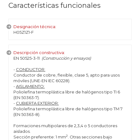
Características funcionales
Designación técnica:
H05Z1Z1-F
Descripción constructiva:
EN 50525-3-11
(Construcción y ensayos)
-
CONDUCTOR:
Conductor de cobre, flexible, clase 5, apto para usos
móviles (UNE-EN IEC 60228).
-
AISLAMIENTO:
Poliolefina termoplástica libre de halógenos tipo TI 6
(EN 50363-7).
-
CUBIERTA EXTERIOR:
Poliolefina termoplástica libre de halógenos tipo TM 7
(EN 50363-8).
Formaciones multipolares de 2,3,4 o 5 conductores
aislados.
2
Sección preferente: 1 mm
. Otras secciones bajo