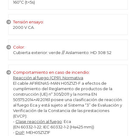
160ºC (t<5s)
Tensión ensayo:
2000 V CA.
Color:
Cubierta exterior: verde /// Aislamiento: HD 308 S2
Comportamiento en caso de incendio:
Reacción al fuego (CPR). Normativa
El cable AFIRENAS-MAN H05Z1Z1-F a efectos de
cumplimiento del Reglamento de productos de la
construcción (UE) nº 305/2011 y la norma EN
50575:2014+A1:20161 posee una clasificación de reacción
al fuego Eca y está sujeto al Sistema “3” de Evaluación y
Verificación de la Constancia de las prestaciones
(EVCP):
-
Clase reacción al fuego
: Eca
(EN 60332-1-22; IEC 60332-1-2 (H≤425 mm))
-
DoP
: MEH05Z1Z1F