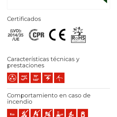
Certificados
Características técnicas y
prestaciones
Multipolar
Conductor flexible (clase 5) mm2
Temperatura máx. servicio: 70ºC / 160ºC
300 / 500 V C.A.
Fácil pelado
Comportamiento en caso de
incendio
Eca (reacción al fuego)
No propagador de incendio
No propagador de la llama
Baja emisión y opacidad de los humos
Baja acidez y conductividad gases: 
Libre de halógenos
Baja emisión de gases 