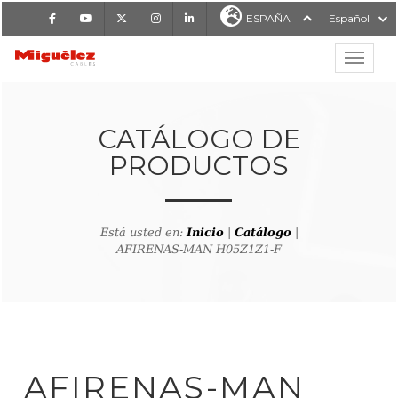
Facebook
Youtube
X
Instagram
LinkedIn
ESPAÑA
Español
Mostrar
MIGUÉLEZ CABLES
CATÁLOGO DE
PRODUCTOS
Está usted en:
Inicio
|
Catálogo
|
AFIRENAS-MAN H05Z1Z1-F
lver al buscador de producto
AFIRENAS-MAN