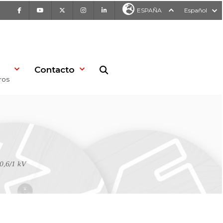
Facebook
Youtube
X
Instagram
LinkedIn
ESPAÑA
Español
Contacto
Buscar en la web
ros
,6/1 kV