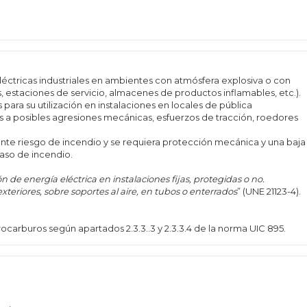
éctricas industriales en ambientes con atmósfera explosiva o con
, estaciones de servicio, almacenes de productos inflamables, etc.).
ara su utilización en instalaciones en locales de pública
a posibles agresiones mecánicas, esfuerzos de tracción, roedores
ante riesgo de incendio y se requiera protección mecánica y una baja
aso de incendio.
 de energía eléctrica en instalaciones fijas, protegidas o no.
xteriores, sobre soportes al aire, en tubos o enterrados
” (UNE 21123-4).
carburos según apartados 2.3.3..3 y 2.3.3.4 de la norma UIC 895.