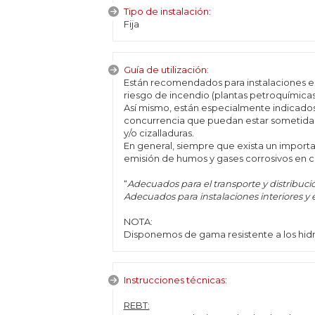
Tipo de instalación:
Fija
Guía de utilización:
Están recomendados para instalaciones el
riesgo de incendio (plantas petroquímicas
Así mismo, están especialmente indicados p
concurrencia que puedan estar sometidas 
y/o cizalladuras.
En general, siempre que exista un import
emisión de humos y gases corrosivos en c
“
Adecuados para el transporte y distribución
Adecuados para instalaciones interiores y e
NOTA:
Disponemos de gama resistente a los hidro
Instrucciones técnicas:
REBT: