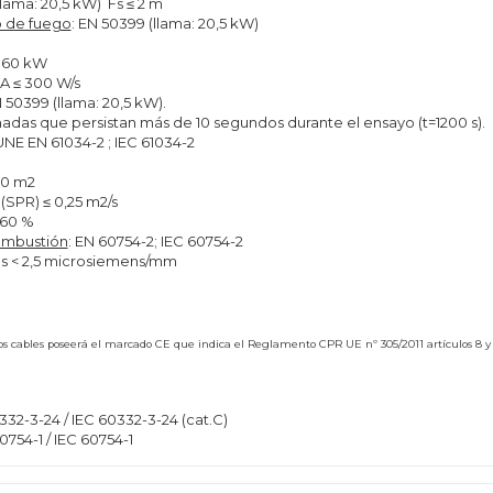
llama: 20,5 kW) Fs ≤ 2 m
o de fuego
: EN 50399 (llama: 20,5 kW)
 60 kW
A ≤ 300 W/s
 50399 (llama: 20,5 kW).
madas que persistan más de 10 segundos durante el ensayo (t=1200 s).
 UNE EN 61034-2 ; IEC 61034-2
50 m2
PR) ≤ 0,25 m2/s
 60 %
combustión
: EN 60754-2; IEC 60754-2
es < 2,5 microsiemens/mm
stos cables poseerá el marcado CE que indica el Reglamento CPR UE nº 305/2011 artículos 8 y
2-3-24 / IEC 60332-3-24 (cat.C)
0754-1 / IEC 60754-1