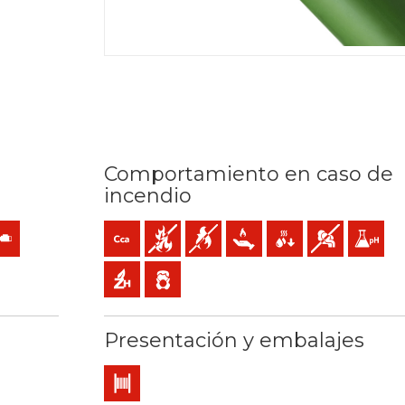
Comportamiento en caso de
incendio
C / 250ºC
cción
ón mecánica
istencia al aceite
Cca-s1b,d1,a1 (reacción al fuego)
No propagador de incendio
No propagador de la llama
Baja emisión de calor
Reducida caída de gota
Baja emisión y 
Baja acid
Libre de halógenos
Baja emisión de gases tóxicos
Presentación y embalajes
ia
Bobina