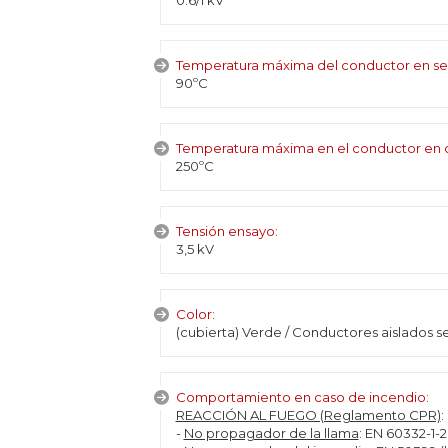
0.6/1 kV
Temperatura máxima del conductor en se
90ºC
Temperatura máxima en el conductor en c
250ºC
Tensión ensayo:
3,5 kV
Color:
(cubierta) Verde / Conductores aislados 
Comportamiento en caso de incendio:
REACCIÓN AL FUEGO (Reglamento CPR)
:
-
No propagador de la llama
: EN 60332-1-