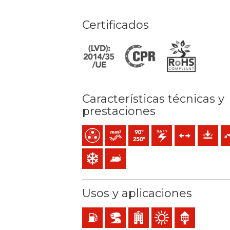
Certificados
Características técnicas y
prestaciones
Multipolar
Conductor flexible (clase 5) mm2
Temperatura máx. servicio: 90º
0,6/1 (1,2) kV C.A
Esfuerzos de tra
Protecci
Res
Resistencia al frío
Anti-roedores
Usos y aplicaciones
Locales con riesgo de incendio o explosión
BD2, BD3, BD4 (túneles, rascacielos…)
Locales de pública concurrenc
Uso exterior
Uso interior