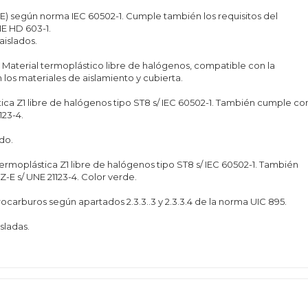
PE) según norma IEC 60502-1. Cumple también los requisitos del
NE HD 603-1.
aislados.
aterial termoplástico libre de halógenos, compatible con la
los materiales de aislamiento y cubierta.
tica Z1 libre de halógenos tipo ST8 s/ IEC 60502-1. También cumple co
123-4.
do.
termoplástica Z1 libre de halógenos tipo ST8 s/ IEC 60502-1. También
-E s/ UNE 21123-4. Color verde.
carburos según apartados 2.3.3..3 y 2.3.3.4 de la norma UIC 895.
sladas.