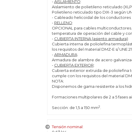
-
AISLAMIENTO
:
Aislamiento de polietileno reticulado (XL
Polietileno reticulado tipo DIX-3 según U
- Cableado helicoidal de los conductores 
-
RELLENO
:
OPCIONAL para cables multiconductores. M
temperatura de operación del cable y con 
-
CUBIERTA INTERNA (asiento armadura)
:
Cubierta interna de poliolefina termoplás
los requisitos del material DMZ-E s/ UNE 21
-
ARMADURA
:
Armadura de alambre de acero galvaniza
-
CUBIERTA EXTERIOR
:
Cubierta exterior extruida de poliolefina 
cumple con los requisitos del material DMZ
NOTA:
Disponemos de gama resistente a los hidro
Formaciones multipolares de 2 a 5 fases ai
2
Sección: de 1,5 a 150 mm
.
Tensión nominal: