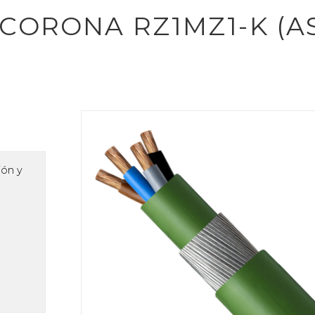
productos
CORONA RZ1MZ1-K (AS)
ión y