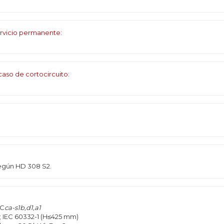
rvicio permanente:
aso de cortocircuito:
según HD 308 S2.
 C
ca-s1b,d1,a1
2; IEC 60332-1 (H≤425 mm)