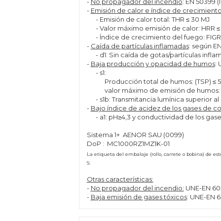
-
No propagador del incendio
: EN 50399 (
-
Emisión de calor e índice de crecimient
- Emisión de calor total: THR ≤ 30 MJ
- Valor máximo emisión de calor: HRR ≤
- Índice de crecimiento del fuego: FIGR
-
Caída de partículas inflamadas
: según EN
- d1: Sin caída de gotas/partículas infla
-
Baja producción y opacidad de humos
:
- s1:
Producción total de humos: (TSP) ≤ 
valor máximo de emisión de humos: (S
- s1b: Transmitancia lumínica superior al
-
Bajo índice de acidez de los gases de 
- a1: pH≥4,3 y conductividad de los gas
Sistema 1+ AENOR SAU (0099)
DoP : MC1000RZ1MZ1K-01
La etiqueta del embalaje (rollo, carrete o bobina) de e
9.
Otras características:
-
No propagador del incendio:
UNE-EN 6033
-
Baja emisión de gases tóxicos
: UNE-EN 6