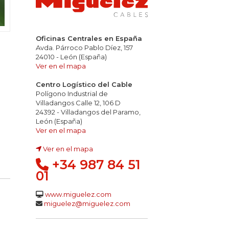
Oficinas Centrales en España
Avda. Párroco Pablo Díez, 157
24010 - León (España)
Ver en el mapa
Centro Logístico del Cable
Polígono Industrial de
Villadangos Calle 12, 106 D
24392 - Villadangos del Paramo,
León (España)
s inflamables
opacidad de los humos
ez y conductividad gases: pH<4,3 2,5 µS/mm
Ver en el mapa
Ver en el mapa
+34 987 84 51
01
www.miguelez.com
miguelez@miguelez.com