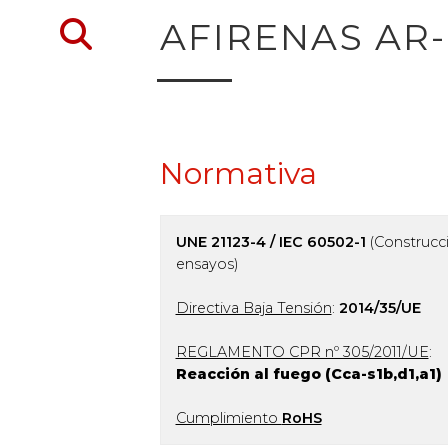
Volver al buscador de 
AFIRENAS AR-
Normativa
UNE 21123-4 / IEC 60502-1
(Construcc
ensayos)
Directiva Baja Tensión
:
2014/35/UE
REGLAMENTO CPR nº 305/2011/UE
:
Reacción al fuego (C
ca-s1b,d1,a1
)
Cumplimiento
RoHS