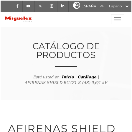
Facebook
Youtube
X
Instagram
LinkedIn
ESPAÑA
Español
Mostrar
MIGUÉLEZ CABLES
CATÁLOGO DE
PRODUCTOS
Está usted en:
Inicio
|
Catálogo
|
AFIRENAS SHIELD RC4Z1-K (AS) 0,6/1 kV
lver al buscador de producto
AFIRENAS SHIELD