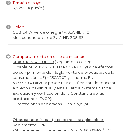
Tensión ensayo:
3,5 kV CA (5 min.)
Color:
CUBIERTA: Verde o negra / AISLAMIENTO:
Multiconductores de 2 a 5: HD 308 S2.
Comportamiento en caso de incendio:
REACCIÓN AL FUEGO
(Reglamento CPR):
El cable AFIRENAS SHIELD RC4Z1-K 0,6/1 kV a efectos
de cumplimiento del Reglamento de productos de la
construcción (UE) nº 305/2011 y la norma EN
50575:2014+A1:2016 posee una clasificación de reacción
al fuego
Cca-s1b,d1,a1
y está sujeto al Sistema "1+" de
Evaluación y Verificación de la Constancia de las
prestaciones (EVCP):
-
Prestaciones declaradas
: Cca-s1b,d1,a1
Otras características (cuando no sea aplicable el
Reglamento CPR)
:
- No propagador de la llama: UNE-EN 60332-1-2 / IEC