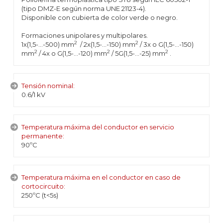
(tipo DMZ-E según norma UNE 21123-4).
Disponible con cubierta de color verde o negro.
Formaciones unipolares y multipolares.
2
2
1x(1,5-...-500) mm
/ 2x(1,5-...-150) mm
/ 3x o G(1,5-...-150)
2
2
2
mm
/ 4x o G(1,5-...-120) mm
/ 5G(1,5-...-25) mm
.
Tensión nominal:
0.6/1 kV
Temperatura máxima del conductor en servicio
permanente:
90ºC
Temperatura máxima en el conductor en caso de
cortocircuito:
250ºC (t<5s)