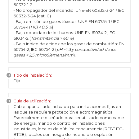
60332-1-2
- No propagador del incendio: UNE-EN 60332-3-24 / IEC
60332-3-24 (cat. C)
- Baja emisión de gases tóxicos: UNE-EN 60754-1 / IEC
60754-1 (
HCl < 0,5 %
)
- Baja opacidad de los humos: UNE-EN 61034-2, IEC
61034-2 (
Transmitancia > 60 %
)
- Bajo índice de acidez de los gases de combustión: EN
60754-2; IEC 60754-2 (
pH>4,3 y conductividad de los
gases < 2,5 microSiemens/mm
).
Tipo de instalación:
Fija
Guía de utilización:
Cable apantallado indicado para instalaciones fijas en
las que se requiera protección electromagnética.
Especialmente diseñado para ser utilizado como cable
de energía, mando o control en instalaciones
industriales, locales de pública concurrencia (REBT ITC-
BT 28), locales con riesgo de incendio o explosión