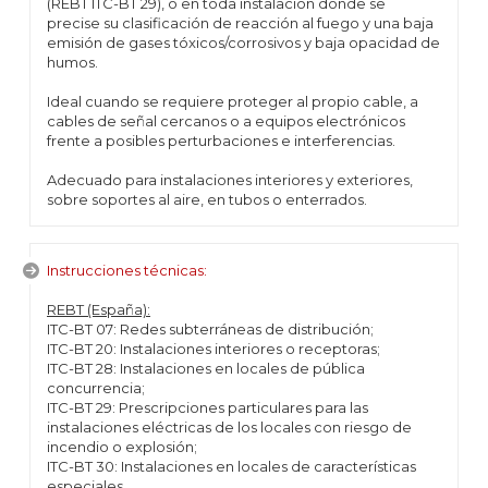
(REBT ITC-BT 29), o en toda instalación donde se
precise su clasificación de reacción al fuego y una baja
emisión de gases tóxicos/corrosivos y baja opacidad de
humos.
Ideal cuando se requiere proteger al propio cable, a
cables de señal cercanos o a equipos electrónicos
frente a posibles perturbaciones e interferencias.
Adecuado para instalaciones interiores y exteriores,
sobre soportes al aire, en tubos o enterrados.
Instrucciones técnicas:
REBT (España):
ITC-BT 07: Redes subterráneas de distribución;
ITC-BT 20: Instalaciones interiores o receptoras;
ITC-BT 28: Instalaciones en locales de pública
concurrencia;
ITC-BT 29: Prescripciones particulares para las
instalaciones eléctricas de los locales con riesgo de
incendio o explosión;
ITC-BT 30: Instalaciones en locales de características
especiales