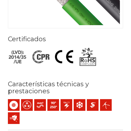
Certificados
Características técnicas y
prestaciones
Unipolar
Multipolar
Conductor flexible (clase 5) mm2
Temperatura máx. servicio: 90ºC / 250ºC
0,6/1 (1,2) kV C.A
Resistencia al frío
Extra-deslizante
Fácil pelado
Protección frente a perturbaciones electromagnéticas