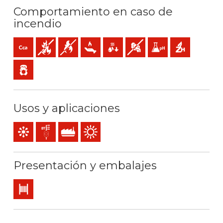
Comportamiento en caso de
incendio
Cca-s1b,d1,a1 (reacción al fuego)
No propagador de incendio
No propagador de la llama
Baja emisión de calor
Reducida caída de gotas inflamables
Baja emisión y opacidad de l
Baja acidez y conducti
Libre de halóge
Baja emisión de gases tóxicos
Usos y aplicaciones
Mando y control
Líneas de distribución y acometidas
Uso industrial
Uso exterior
Presentación y embalajes
Bobina