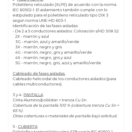
Polietileno reticulado (XLPE) de acuerdo con la norma
IEC 60502-1. El aislamiento también cumple con lo
estipulado para el polietileno reticulado tipo DIX 3
según norma UNE-HD 603-1.
Identificación de las fases aisladas:
- De 2 a 5 conductores aislados: Coloración s/HD 308 S2
2X - marrón y azul
3G - marrón, azul y amarillo/verde
3X - marrón, negro y gris
4G - marrón, negro, gris y amarillo/verde
4X - marrón, negro, gris y azul
5G - marrón, negro, gris, azul y amarillo/verde
Cableado de fases aisladas.
Cableado helicoidal de los conductores aislados (para
cables multiconductores).
3 y 4-
PANTALLA
:
Cinta Aluminio/poliéster + trenza Cu Sn.
Cobertura de la pantalla 100 % (cobertura trenza Cu Sn >
65 %).
Otras coberturas o materiales de pantalla bajo solicitud.
5 -
CUBIERTA
:
Poliolefina termoplástica tipo ST8 según IEC 60502-1