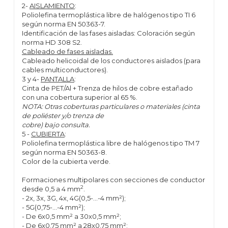
2-
AISLAMIENTO
:
Poliolefina termoplástica libre de halógenos tipo TI 6
según norma EN 50363-7.
Identificación de las fases aisladas: Coloración según
norma HD 308 S2.
Cableado de fases aisladas.
Cableado helicoidal de los conductores aislados (para
cables multiconductores).
3 y 4-
PANTALLA
:
Cinta de PET/Al + Trenza de hilos de cobre estañado
con una cobertura superior al 65 %.
NOTA: Otras coberturas particulares o materiales (cinta
de poliéster y/o trenza de
cobre) bajo consulta.
5 -
CUBIERTA
:
Poliolefina termoplástica libre de halógenos tipo TM 7
según norma EN 50363-8.
Color de la cubierta verde.
Formaciones multipolares con secciones de conductor
2
desde 0,5 a 4 mm
.
- 2x, 3x, 3G, 4x, 4G(0,5-...-4 mm²);
- 5G(0,75-...-4 mm²);
- De 6x0,5 mm² a 30x0,5 mm²;
- De 6x0,75 mm² a 28x0,75 mm²;