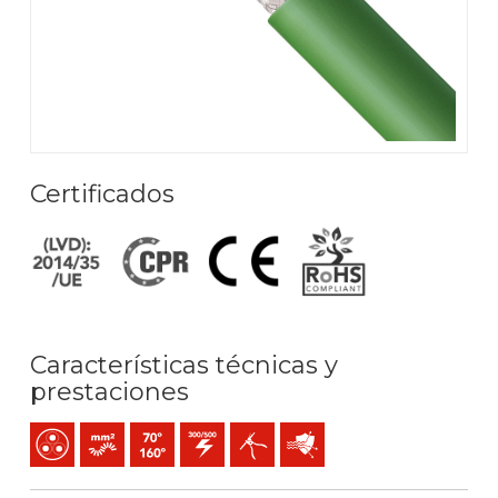
Certificados
Características técnicas y
prestaciones
Multipolar
Conductor flexible (clase 5) mm2
Temperatura máx. servicio: 70ºC / 160ºC
300 / 500 V C.A.
Fácil pelado
Protección frente a perturba