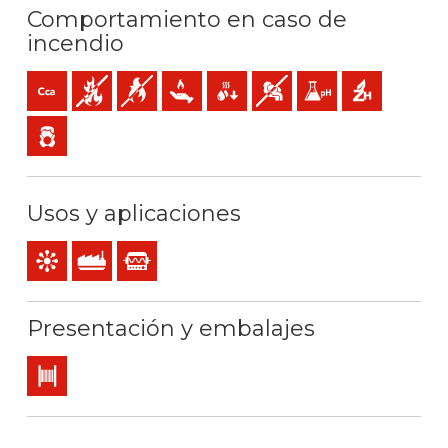
Comportamiento en caso de
incendio
Cca-s1b,d1,a1 (reacción al fuego)
No propagador de incendio
No propagador de la llama
Baja emisión de calor
Reducida caída de gotas inflamables
Baja emisión y opacidad de l
Baja acidez y conducti
Libre de halóge
Baja emisión de gases tóxicos
Usos y aplicaciones
Mando y control
Uso industrial
Instrumentación
Presentación y embalajes
Bobina