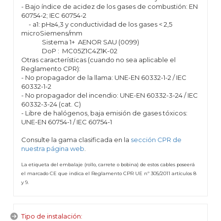
- Bajo índice de acidez de los gases de combustión: EN
60754-2; IEC 60754-2
- a1: pH≥4,3 y conductividad de los gases < 2,5
microSiemens/mm
Sistema 1+ AENOR SAU (0099)
DoP : MC05Z1C4Z1K-02
Otras características (cuando no sea aplicable el
Reglamento CPR):
- No propagador de la llama: UNE-EN 60332-1-2 / IEC
60332-1-2
- No propagador del incendio: UNE-EN 60332-3-24 / IEC
60332-3-24 (cat. C)
- Libre de halógenos, baja emisión de gases tóxicos:
UNE-EN 60754-1 / IEC 60754-1
Consulte la gama clasificada en la
sección CPR de
nuestra página web
.
La etiqueta del embalaje (rollo, carrete o bobina) de estos cables poseerá
el marcado CE que indica el Reglamento CPR UE nº 305/2011 artículos 8
y 9.
Tipo de instalación: