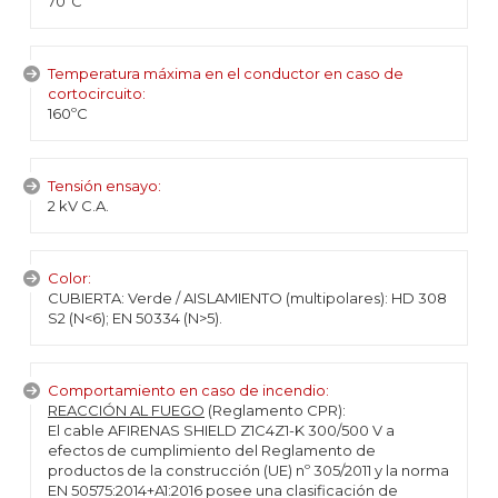
70ºC
Temperatura máxima en el conductor en caso de
cortocircuito:
160ºC
Tensión ensayo:
2 kV C.A.
Color:
CUBIERTA: Verde / AISLAMIENTO (multipolares): HD 308
S2 (N<6); EN 50334 (N>5).
Comportamiento en caso de incendio:
REACCIÓN AL FUEGO
(Reglamento CPR):
El cable AFIRENAS SHIELD Z1C4Z1-K 300/500 V a
efectos de cumplimiento del Reglamento de
productos de la construcción (UE) nº 305/2011 y la norma
EN 50575:2014+A1:2016 posee una clasificación de