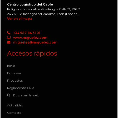
Centro Logístico del Cable
Polígono Industrial de Villadangos Calle 12, 106 D
24392 - Villadangos del Paramo, León (España)
Ver en el mapa
+34 987 84 51 01
www.miguelez.com
miguelez@miguelez.com
Accesos rápidos
Inicio
Empresa
Productos
Reglamento CPR
Buscar en la web
Actualidad
Contacto