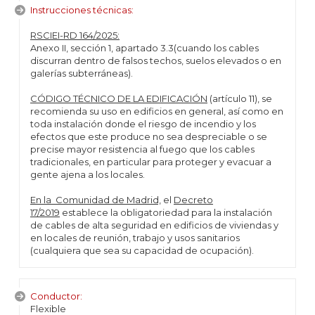
Instrucciones técnicas:
RSCIEI-RD 164/2025:
Anexo II, sección 1, apartado 3.3(cuando los cables
discurran dentro de falsos techos, suelos elevados o en
galerías subterráneas).
CÓDIGO TÉCNICO DE LA EDIFICACIÓN
(artículo 11), se
recomienda su uso en edificios en general, así como en
toda instalación donde el riesgo de incendio y los
efectos que este produce no sea despreciable o se
precise mayor resistencia al fuego que los cables
tradicionales, en particular para proteger y evacuar a
gente ajena a los locales.
En la Comunidad de Madrid,
el
Decreto
17/2019
establece la obligatoriedad para la instalación
de cables de alta seguridad en edificios de viviendas y
en locales de reunión, trabajo y usos sanitarios
(cualquiera que sea su capacidad de ocupación).
Conductor:
Flexible