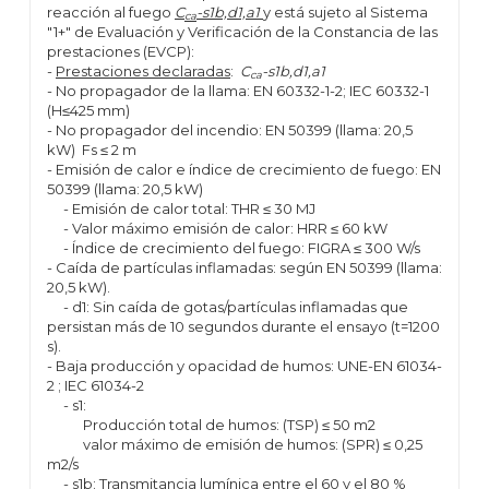
reacción al fuego
C
-s1b,d1,a1
y está sujeto al Sistema
ca
"1+" de Evaluación y Verificación de la Constancia de las
prestaciones (EVCP):
-
Prestaciones declaradas
:
C
-s1b,d1,a1
ca
- No propagador de la llama: EN 60332-1-2; IEC 60332-1
(H≤425 mm)
- No propagador del incendio: EN 50399 (llama: 20,5
kW) Fs ≤ 2 m
- Emisión de calor e índice de crecimiento de fuego: EN
50399 (llama: 20,5 kW)
- Emisión de calor total: THR ≤ 30 MJ
- Valor máximo emisión de calor: HRR ≤ 60 kW
- Índice de crecimiento del fuego: FIGRA ≤ 300 W/s
- Caída de partículas inflamadas: según EN 50399 (llama:
20,5 kW).
- d1: Sin caída de gotas/partículas inflamadas que
persistan más de 10 segundos durante el ensayo (t=1200
s).
- Baja producción y opacidad de humos: UNE-EN 61034-
2 ; IEC 61034-2
- s1:
Producción total de humos: (TSP) ≤ 50 m2
valor máximo de emisión de humos: (SPR) ≤ 0,25
m2/s
- s1b: Transmitancia lumínica entre el 60 y el 80 %