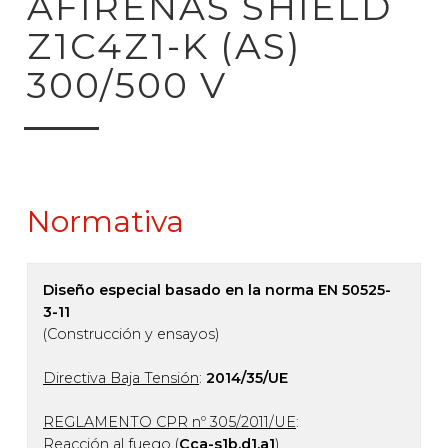
AFIRENAS SHIELD
Z1C4Z1-K (AS)
300/500 V
Normativa
Diseño especial basado en la norma EN 50525-
3-11
(Construcción y ensayos)
Directiva Baja Tensión
:
2014/35/UE
REGLAMENTO CPR nº 305/2011/UE
:
Reacción al fuego (
Cca-s1b,d1,a1
)