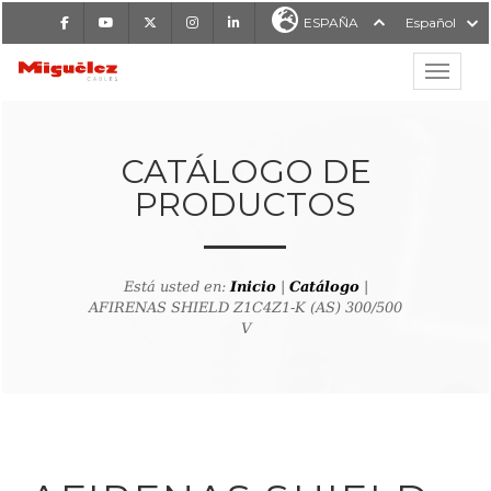
Facebook
Youtube
X
Instagram
LinkedIn
ESPAÑA
Español
Mostrar
MIGUÉLEZ CABLES
CATÁLOGO DE
PRODUCTOS
Está usted en:
Inicio
|
Catálogo
|
AFIRENAS SHIELD Z1C4Z1-K (AS) 300/500
V
lver al buscador de producto