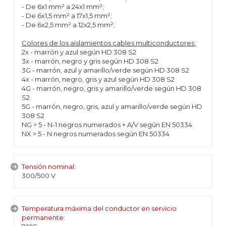
- De 6x1 mm² a 24x1 mm²;
- De 6x1,5 mm² a 17x1,5 mm²;
- De 6x2,5 mm² a 12x2,5 mm²;
Colores de los aislamientos cables multiconductores:
2x - marrón y azul según HD 308 S2
3x - marrón, negro y gris según HD 308 S2
3G - marrón, azul y amarillo/verde según HD 308 S2
4x - marrón, negro, gris y azul según HD 308 S2
4G - marrón, negro, gris y amarillo/verde según HD 308
S2
5G - marrón, negro, gris, azul y amarillo/verde según HD
308 S2
NG > 5 - N-1 negros numerados + A/V según EN 50334
NX > 5 - N negros numerados según EN 50334
Tensión nominal:
300/500 V
Temperatura máxima del conductor en servicio
permanente: