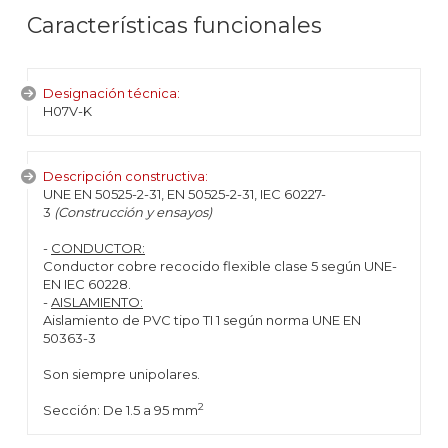
Características funcionales
Designación técnica:
H07V-K
Descripción constructiva:
UNE EN 50525-2-31, EN 50525-2-31, IEC 60227-
3
(Construcción y ensayos)
-
CONDUCTOR:
Conductor cobre recocido flexible clase 5 según UNE-
EN IEC 60228.
-
AISLAMIENTO:
Aislamiento de PVC tipo TI 1 según norma UNE EN
50363-3
Son siempre unipolares.
2
Sección: De 1.5 a 95 mm