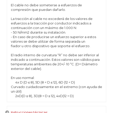
El cable no debe someterse a esfuerzos de
compresión que puedan dañarlo.
La tracción al cable no excederá de los valores de
esfuerzos a la tracción por conductor indicados a
continuación con un máximo de 1.000 N:
- 50 N/mm2 durante su instalación.
- En caso de producirse un esfuerzo superior a estos
valores se debe utilizar de forma separada un
fiador u otro dispositivo que soporte el esfuerzo.
El radio interno de curvatura “R” no debe ser inferior al
indicado a continuación. Estos valores son válidos para
temperaturas ambientes de 20+/- 10 ºC. (D= Diámetro
exterior del cable).
En uso normal:
4x D (D ≤ 8), 5D (8 < D ≤ 12), 6D (12 < D)
Curvado cuidadosamente en el extremo (con ayuda de
un útil):
2xD(D ≤ 8), 3D(8 < D ≤ 12), 4xD(12 < D)
Instrucciones técnicas: