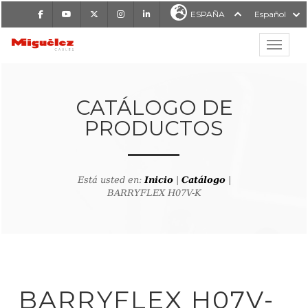
Facebook
Youtube
X
Instagram
LinkedIn
ESPAÑA
Español
Mostrar
MIGUÉLEZ CABLES
CATÁLOGO DE
PRODUCTOS
Está usted en:
Inicio
|
Catálogo
|
BARRYFLEX H07V-K
lver al buscador de producto
BARRYFLEX H07V-