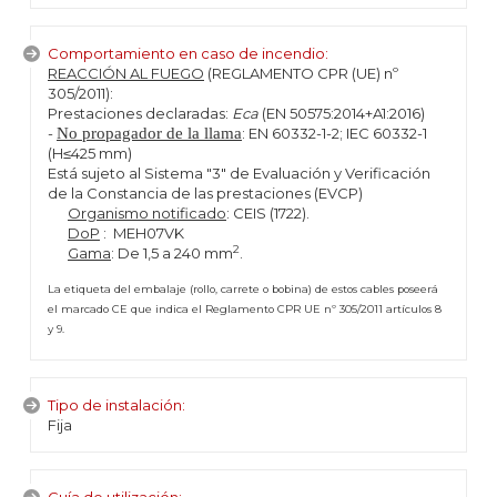
Comportamiento en caso de incendio:
REACCIÓN AL FUEGO
(REGLAMENTO CPR (UE) nº
305/2011):
Prestaciones declaradas:
Eca
(EN 50575:2014+A1:2016)
-
No propagador de la llama
: EN 60332-1-2; IEC 60332-1
(H≤425 mm)
Está sujeto al Sistema "3" de Evaluación y Verificación
de la Constancia de las prestaciones (EVCP)
Organismo notificado
: CEIS (1722).
DoP
: MEH07VK
2
Gama
: De 1,5 a 240 mm
.
La etiqueta del embalaje (rollo, carrete o bobina) de estos cables poseerá
el marcado CE que indica el Reglamento CPR UE nº 305/2011 artículos 8
y 9.
Tipo de instalación:
Fija