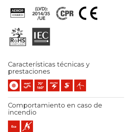
Características técnicas y
prestaciones
Unipolar
Conductor flexible (clase 5) mm2
Temperatura máx. servicio: 70ºC / 160ºC
450 / 750 V C.A.
Extra-deslizante
Fácil pelado
Comportamiento en caso de
incendio
Eca (reacción al fuego)
No propagador de la llama