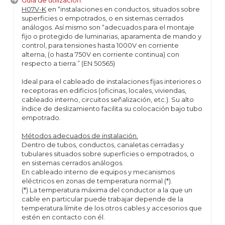
Guía de utilización:
H07V-K
en “instalaciones en conductos, situados sobre
superficies o empotrados, o en sistemas cerrados
análogos. Así mismo son “adecuados para el montaje
fijo o protegido de luminarias, aparamenta de mando y
control, para tensiones hasta 1000V en corriente
alterna, (o hasta 750V en corriente continua) con
respecto a tierra.” (EN 50565)
Ideal para el cableado de instalaciones fijas interiores o
receptoras en edificios (oficinas, locales, viviendas,
cableado interno, circuitos señalización, etc.). Su alto
índice de deslizamiento facilita su colocación bajo tubo
empotrado.
Métodos adecuados de instalación.
Dentro de tubos, conductos, canaletas cerradas y
tubulares situados sobre superficies o empotrados, o
en sistemas cerrados análogos.
En cableado interno de equipos y mecanismos
eléctricos en zonas de temperatura normal (*).
(*) La temperatura máxima del conductor a la que un
cable en particular puede trabajar depende de la
temperatura límite de los otros cables y accesorios que
estén en contacto con él.