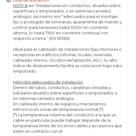
Guía de utilización:
H07V-K
en “instalaciones en conductos, situados sobre
superficies o empotrados, o en sistemas cerrados
análogos. Así mismo son “adecuados para el montaje
fijo o protegido de luminarias, aparamenta de mando y
control, para tensiones hasta 1000V en corriente
alterna, (o hasta 750V en corriente continua) con
respecto a tierra.” (EN 50565)
Ideal para el cableado de instalaciones fijas interiores o
receptoras en edificios (oficinas, locales, viviendas,
cableado interno, circuitos señalización, etc.). Su alto
índice de deslizamiento facilita su colocación bajo tubo
empotrado.
Métodos adecuados de instalación.
Dentro de tubos, conductos, canaletas cerradas y
tubulares situados sobre superficies o empotrados, o
en sistemas cerrados análogos.
En cableado interno de equipos y mecanismos
eléctricos en zonas de temperatura normal (*).
(*) La temperatura máxima del conductor a la que un
cable en particular puede trabajar depende de la
temperatura límite de los otros cables y accesorios que
estén en contacto con él.