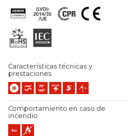
Características técnicas y
prestaciones
Unipolar
Conductor flexible (clase 5) mm2
Temperatura máx. servicio: 70ºC / 160ºC
450 / 750 V C.A.
Extra-deslizante
Fácil pelado
Comportamiento en caso de
incendio
Eca (reacción al fuego)
No propagador de la llama