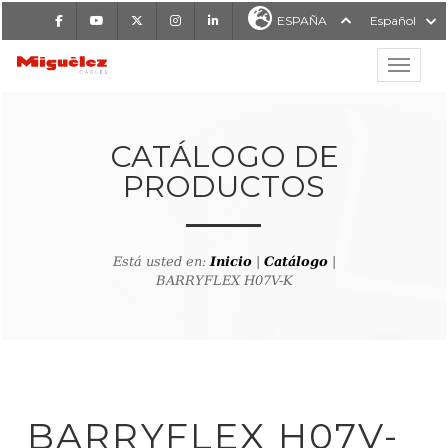
Facebook
Youtube
X
Instagram
LinkedIn
ESPAÑA
Español
Mostrar
MIGUÉLEZ CABLES
CATÁLOGO DE
PRODUCTOS
Está usted en:
Inicio
|
Catálogo
|
BARRYFLEX H07V-K
lver al buscador de producto
BARRYFLEX H07V-