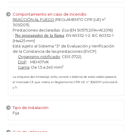
Comportamiento en caso de incendio:
REACCIÓN AL FUEGO
(REGLAMENTO CPR (UE) nº
305/2011):
Prestaciones declaradas:
Eca
(EN 50575:2014+A1:2016)
-
No propagador de la llama
: EN 60332-1-2; IEC 60332-1
(H≤425 mm)
Está sujeto al Sistema "3" de Evaluación y Verificación
de la Constancia de las prestaciones (EVCP)
Organismo notificado
: CEIS (1722).
DoP
: MEH07VK
2
Gama
: De 1,5 a 240 mm
.
La etiqueta del embalaje (rollo, carrete o bobina) de estos cables poseerá
el marcado CE que indica el Reglamento CPR UE nº 305/2011 artículos 8
y 9.
Tipo de instalación:
Fija