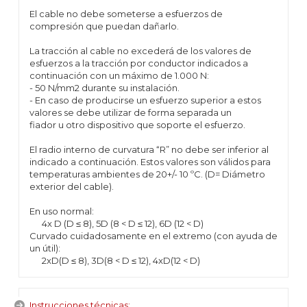
El cable no debe someterse a esfuerzos de
compresión que puedan dañarlo.
La tracción al cable no excederá de los valores de
esfuerzos a la tracción por conductor indicados a
continuación con un máximo de 1.000 N:
- 50 N/mm2 durante su instalación.
- En caso de producirse un esfuerzo superior a estos
valores se debe utilizar de forma separada un
fiador u otro dispositivo que soporte el esfuerzo.
El radio interno de curvatura “R” no debe ser inferior al
indicado a continuación. Estos valores son válidos para
temperaturas ambientes de 20+/- 10 ºC. (D= Diámetro
exterior del cable).
En uso normal:
4x D (D ≤ 8), 5D (8 < D ≤ 12), 6D (12 < D)
Curvado cuidadosamente en el extremo (con ayuda de
un útil):
2xD(D ≤ 8), 3D(8 < D ≤ 12), 4xD(12 < D)
Instrucciones técnicas: