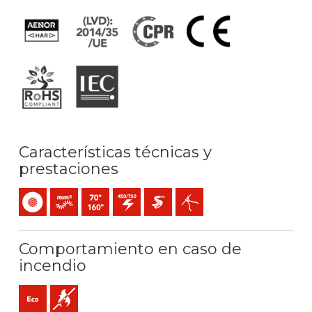
Características técnicas y
prestaciones
Unipolar
Conductor flexible (clase 5) mm2
Temperatura máx. servicio: 70ºC / 160ºC
450 / 750 V C.A.
Extra-deslizante
Fácil pelado
Comportamiento en caso de
incendio
Eca (reacción al fuego)
No propagador de la llama