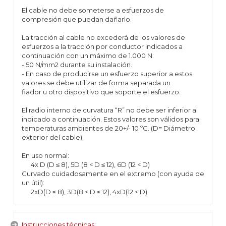
El cable no debe someterse a esfuerzos de
compresión que puedan dañarlo.
La tracción al cable no excederá de los valores de
esfuerzos a la tracción por conductor indicados a
continuación con un máximo de 1.000 N:
- 50 N/mm2 durante su instalación.
- En caso de producirse un esfuerzo superior a estos
valores se debe utilizar de forma separada un
fiador u otro dispositivo que soporte el esfuerzo.
El radio interno de curvatura “R” no debe ser inferior al
indicado a continuación. Estos valores son válidos para
temperaturas ambientes de 20+/- 10 ºC. (D= Diámetro
exterior del cable).
En uso normal:
4x D (D ≤ 8), 5D (8 < D ≤ 12), 6D (12 < D)
Curvado cuidadosamente en el extremo (con ayuda de
un útil):
2xD(D ≤ 8), 3D(8 < D ≤ 12), 4xD(12 < D)
Instrucciones técnicas: