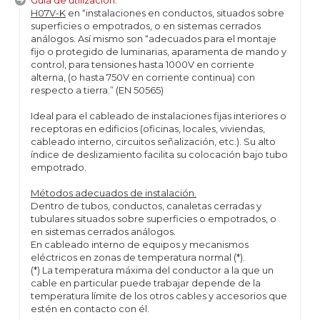
Guía de utilización:
H07V-K
en “instalaciones en conductos, situados sobre
superficies o empotrados, o en sistemas cerrados
análogos. Así mismo son “adecuados para el montaje
fijo o protegido de luminarias, aparamenta de mando y
control, para tensiones hasta 1000V en corriente
alterna, (o hasta 750V en corriente continua) con
respecto a tierra.” (EN 50565)
Ideal para el cableado de instalaciones fijas interiores o
receptoras en edificios (oficinas, locales, viviendas,
cableado interno, circuitos señalización, etc.). Su alto
índice de deslizamiento facilita su colocación bajo tubo
empotrado.
Métodos adecuados de instalación.
Dentro de tubos, conductos, canaletas cerradas y
tubulares situados sobre superficies o empotrados, o
en sistemas cerrados análogos.
En cableado interno de equipos y mecanismos
eléctricos en zonas de temperatura normal (*).
(*) La temperatura máxima del conductor a la que un
cable en particular puede trabajar depende de la
temperatura límite de los otros cables y accesorios que
estén en contacto con él.