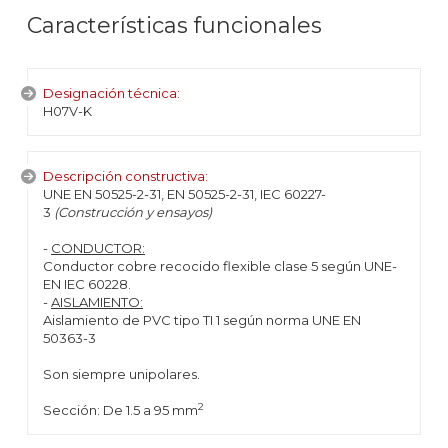
Características funcionales
Designación técnica:
H07V-K
Descripción constructiva:
UNE EN 50525-2-31, EN 50525-2-31, IEC 60227-
3
(Construcción y ensayos)
-
CONDUCTOR:
Conductor cobre recocido flexible clase 5 según UNE-
EN IEC 60228.
-
AISLAMIENTO:
Aislamiento de PVC tipo TI 1 según norma UNE EN
50363-3
Son siempre unipolares.
2
Sección: De 1.5 a 95 mm