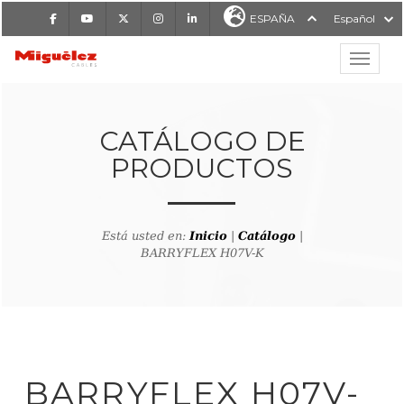
Facebook
Youtube
X
Instagram
LinkedIn
ESPAÑA
Español
Mostrar
MIGUÉLEZ CABLES
CATÁLOGO DE
PRODUCTOS
Está usted en:
Inicio
|
Catálogo
|
BARRYFLEX H07V-K
lver al buscador de producto
BARRYFLEX H07V-