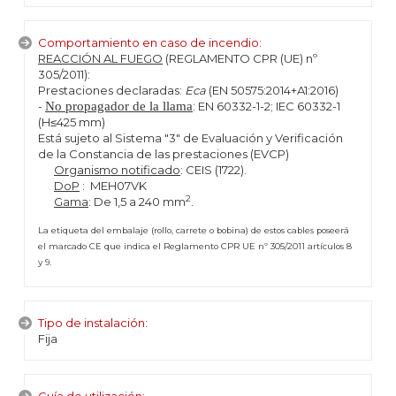
Comportamiento en caso de incendio:
REACCIÓN AL FUEGO
(REGLAMENTO CPR (UE) nº
305/2011):
Prestaciones declaradas:
Eca
(EN 50575:2014+A1:2016)
-
No propagador de la llama
: EN 60332-1-2; IEC 60332-1
(H≤425 mm)
Está sujeto al Sistema "3" de Evaluación y Verificación
de la Constancia de las prestaciones (EVCP)
Organismo notificado
: CEIS (1722).
DoP
: MEH07VK
2
Gama
: De 1,5 a 240 mm
.
La etiqueta del embalaje (rollo, carrete o bobina) de estos cables poseerá
el marcado CE que indica el Reglamento CPR UE nº 305/2011 artículos 8
y 9.
Tipo de instalación:
Fija