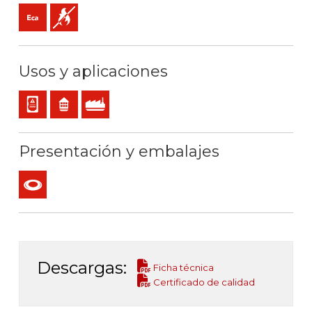
Eca (reacción al fuego)
No propagador de la llama
Usos y aplicaciones
Cableado interno de cuadros o equipos
Residencial
Uso industrial
Presentación y embalajes
Rollo
Descargas:
Ficha técnica
Certificado de calidad