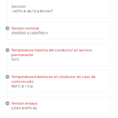
Sección:
2
• H07V-K de 1.5 a 95 mm
Tensión nominal:
300/500 V | 450/750 V
Temperatura máxima del conductor en servicio
permanente:
70ºC
Temperatura máxima en el conductor en caso de
cortocircuito:
160ºC (t < 5 s)
Tensión ensayo:
2,5 kV (H07V-K)