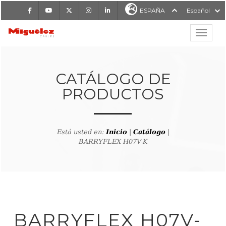
Facebook
Youtube
X
Instagram
LinkedIn
ESPAÑA
Español
Mostrar
MIGUÉLEZ CABLES
CATÁLOGO DE
PRODUCTOS
Está usted en:
Inicio
|
Catálogo
|
BARRYFLEX H07V-K
lver al buscador de producto
BARRYFLEX H07V-