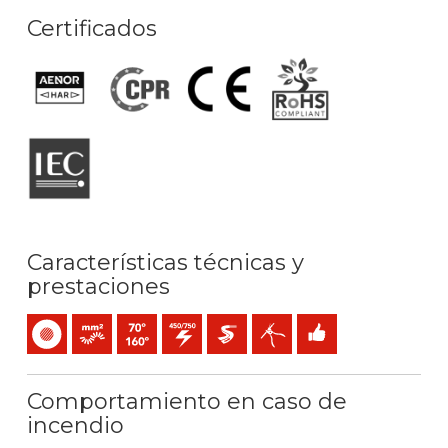
Certificados
Características técnicas y
prestaciones
Unipolar
Conductor flexible (clase 5) mm2
Temperatura máx. servicio: 70ºC / 160ºC
450 / 750 V C.A.
Extra-deslizante
Fácil pelado
Fácil instalación
Comportamiento en caso de
incendio