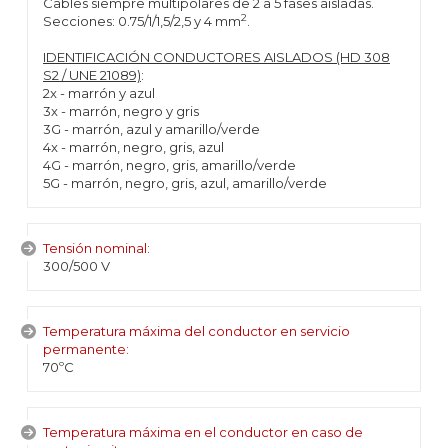
Cables siempre multipolares de 2 a 5 fases aisladas.
2
Secciones: 0.75/1/1,5/2,5 y 4 mm
.
IDENTIFICACIÓN CONDUCTORES AISLADOS (HD 308
S2 / UNE 21089)
:
2x - marrón y azul
3x - marrón, negro y gris
3G - marrón, azul y amarillo/verde
4x - marrón, negro, gris, azul
4G - marrón, negro, gris, amarillo/verde
5G - marrón, negro, gris, azul, amarillo/verde
Tensión nominal:
300/500 V
Temperatura máxima del conductor en servicio
permanente:
70ºC
Temperatura máxima en el conductor en caso de