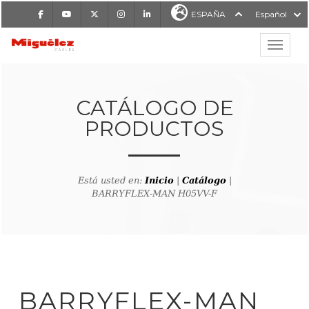
Facebook
Youtube
X
Instagram
LinkedIn
ESPAÑA
Español
Mostrar
MIGUÉLEZ CABLES
CATÁLOGO DE
PRODUCTOS
Está usted en:
Inicio
|
Catálogo
|
BARRYFLEX-MAN H05VV-F
lver al buscador de producto
BARRYFLEX-MAN