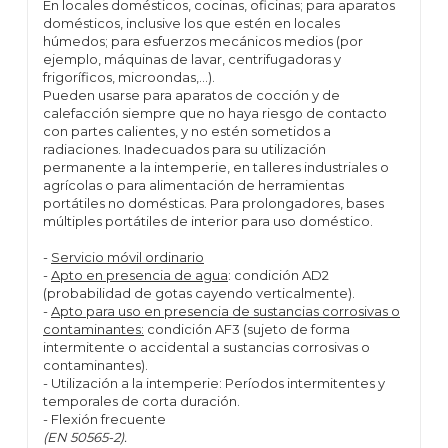
En locales domésticos, cocinas, oficinas; para aparatos
domésticos, inclusive los que estén en locales
húmedos; para esfuerzos mecánicos medios (por
ejemplo, máquinas de lavar, centrifugadoras y
frigoríficos, microondas,…).
Pueden usarse para aparatos de cocción y de
calefacción siempre que no haya riesgo de contacto
con partes calientes, y no estén sometidos a
radiaciones. Inadecuados para su utilización
permanente a la intemperie, en talleres industriales o
agrícolas o para alimentación de herramientas
portátiles no domésticas. Para prolongadores, bases
múltiples portátiles de interior para uso doméstico.
-
Servicio móvil ordinario
-
Apto en presencia de agua
: condición AD2
(probabilidad de gotas cayendo verticalmente).
-
Apto para uso en presencia de sustancias corrosivas o
contaminantes:
condición AF3 (sujeto de forma
intermitente o accidental a sustancias corrosivas o
contaminantes).
- Utilización a la intemperie: Períodos intermitentes y
temporales de corta duración.
- Flexión frecuente
(EN 50565-2).