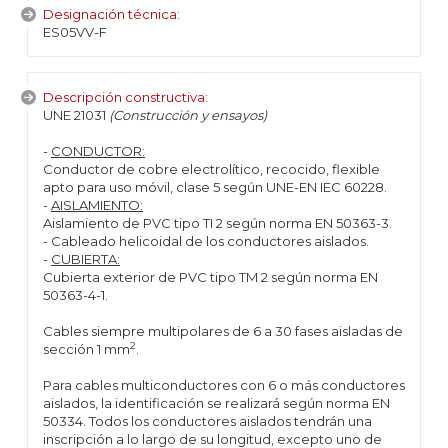
Designación técnica:
ES05VV-F
Descripción constructiva:
UNE 21031
(Construcción y ensayos)
-
CONDUCTOR:
Conductor de cobre electrolítico, recocido, flexible
apto para uso móvil, clase 5 según UNE-EN IEC 60228.
-
AISLAMIENTO:
Aislamiento de PVC tipo TI 2 según norma EN 50363-3.
- Cableado helicoidal de los conductores aislados.
-
CUBIERTA:
Cubierta exterior de PVC tipo TM 2 según norma EN
50363-4-1.
Cables siempre multipolares de 6 a 30 fases aisladas de
2
sección 1 mm
.
Para cables multiconductores con 6 o más conductores
aislados, la identificación se realizará según norma EN
50334. Todos los conductores aislados tendrán una
inscripción a lo largo de su longitud, excepto uno de