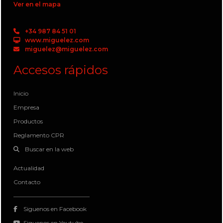
Ver en el mapa
+34 987 84 51 01
www.miguelez.com
miguelez@miguelez.com
Accesos rápidos
Inicio
Empresa
Productos
Reglamento CPR
Buscar en la web
Actualidad
Contacto
Siguenos en Facebook
Siguenos en Youtube