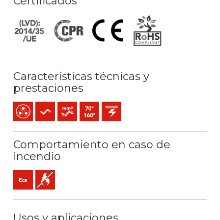
Certificados
Características técnicas y
prestaciones
Multipolar
Flexible
Conductor flexible (clase 5) mm2
Temperatura máx. servicio: 70ºC / 160ºC
300 / 500 V C.A.
Comportamiento en caso de
incendio
Eca (reacción al fuego)
No propagador de la llama
Usos y aplicaciones