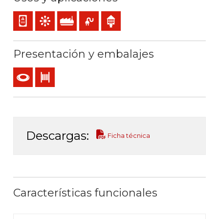
Cableado interno de cuadros o equipos
Mando y control
Uso industrial
Uso móvil
Uso interior
Presentación y embalajes
Rollo
Bobina
Descargas:
Ficha técnica
Características funcionales