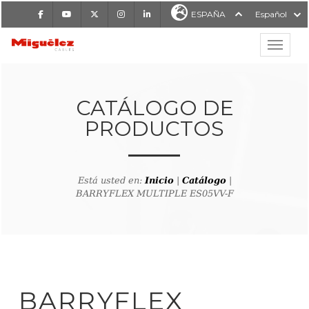
Facebook
Youtube
X
Instagram
LinkedIn
ESPAÑA
Español
Mostrar
MIGUÉLEZ CABLES
CATÁLOGO DE
PRODUCTOS
Está usted en:
Inicio
|
Catálogo
|
BARRYFLEX MULTIPLE ES05VV-F
lver al buscador de producto
BARRYFLEX