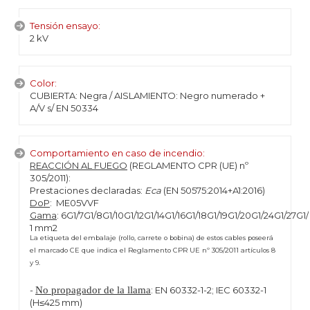
Tensión ensayo:
2 kV
Color:
CUBIERTA: Negra / AISLAMIENTO: Negro numerado +
A/V s/ EN 50334
Comportamiento en caso de incendio:
REACCIÓN AL FUEGO
(REGLAMENTO CPR (UE) nº
305/2011):
Prestaciones declaradas:
Eca
(EN 50575:2014+A1:2016)
DoP
: ME05VVF
Gama
: 6G1/7G1/8G1/10G1/12G1/14G1/16G1/18G1/19G1/20G1/24G1/27G1
1 mm2
La etiqueta del embalaje (rollo, carrete o bobina) de estos cables poseerá
el marcado CE que indica el Reglamento CPR UE nº 305/2011 artículos 8
y 9.
-
No propagador de la llama
: EN 60332-1-2; IEC 60332-1
(H≤425 mm)