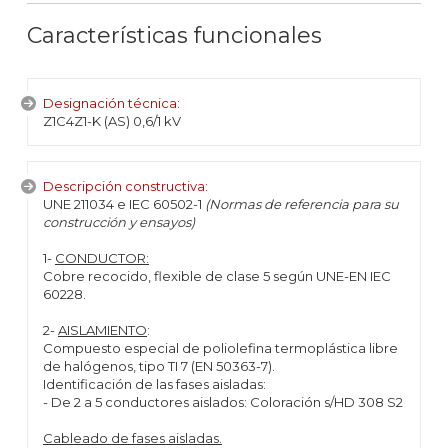
Características funcionales
Designación técnica:
Z1C4Z1-K (AS) 0,6/1 kV
Descripción constructiva:
UNE 211034 e IEC 60502-1
(Normas de referencia para su
construcción y ensayos)
1-
CONDUCTOR:
Cobre recocido, flexible de clase 5 según UNE-EN IEC
60228.
2-
AISLAMIENTO
:
Compuesto especial de poliolefina termoplástica libre
de halógenos, tipo TI 7 (EN 50363-7).
Identificación de las fases aisladas:
- De 2 a 5 conductores aislados: Coloración s/HD 308 S2
Cableado de fases aisladas.