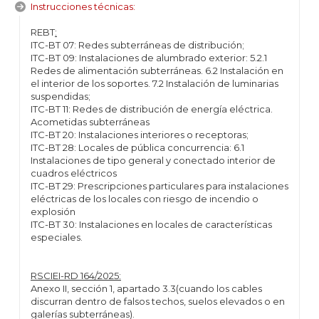
Instrucciones técnicas:
REBT
:
ITC-BT 07: Redes subterráneas de distribución;
ITC-BT 09: Instalaciones de alumbrado exterior: 5.2.1
Redes de alimentación subterráneas. 6.2 Instalación en
el interior de los soportes. 7.2 Instalación de luminarias
suspendidas;
ITC-BT 11: Redes de distribución de energía eléctrica.
Acometidas subterráneas
ITC-BT 20: Instalaciones interiores o receptoras;
ITC-BT 28: Locales de pública concurrencia: 6.1
Instalaciones de tipo general y conectado interior de
cuadros eléctricos
ITC-BT 29: Prescripciones particulares para instalaciones
eléctricas de los locales con riesgo de incendio o
explosión
ITC-BT 30: Instalaciones en locales de características
especiales.
RSCIEI-RD 164/2025:
Anexo II, sección 1, apartado 3.3(cuando los cables
discurran dentro de falsos techos, suelos elevados o en
galerías subterráneas).