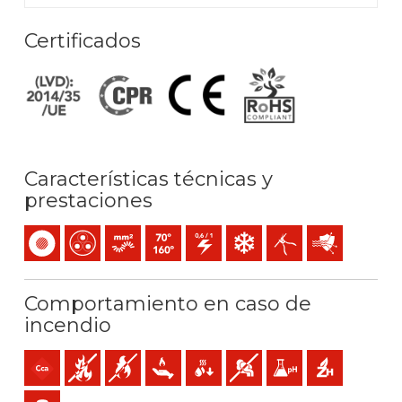
Certificados
Características técnicas y
prestaciones
Unipolar
Multipolar
Conductor flexible (clase 5) mm2
Temperatura máx. servicio: 70ºC / 160ºC
0,6/1 (1,2) kV C.A
Resistencia al frío
Fácil pelado
Protección fren
Comportamiento en caso de
incendio
Cca-s1a,d1,a1 (reacción al fuego)
No propagador de incendio
No propagador de la llama
Baja emisión de calor
Reducida caída de gotas inflamables
Baja emisión y opacidad de l
Baja acidez y conducti
Libre de halóge
Baja emisión de gases tóxicos