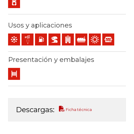
Usos y aplicaciones
Mando y control
Líneas de distribución y acometidas
Locales con riesgo de incendio o explosión
BD2, BD3, BD4 (túneles, rascacielos…)
Locales de pública concurrencia
Uso industrial
Uso exterior
Instrumentación
Presentación y embalajes
Bobina
Descargas:
Ficha técnica