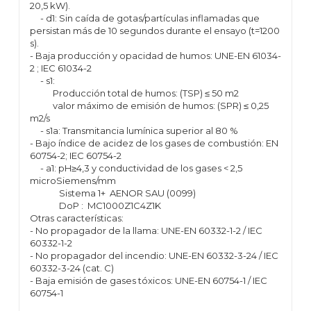
20,5 kW).
- d1: Sin caída de gotas/partículas inflamadas que
persistan más de 10 segundos durante el ensayo (t=1200
s).
- Baja producción y opacidad de humos: UNE-EN 61034-
2 ; IEC 61034-2
- s1:
Producción total de humos: (TSP) ≤ 50 m2
valor máximo de emisión de humos: (SPR) ≤ 0,25
m2/s
- s1a: Transmitancia lumínica superior al 80 %
- Bajo índice de acidez de los gases de combustión: EN
60754-2; IEC 60754-2
- a1: pH≥4,3 y conductividad de los gases < 2,5
microSiemens/mm
Sistema 1+ AENOR SAU (0099)
DoP : MC1000Z1C4Z1K
Otras características:
- No propagador de la llama: UNE-EN 60332-1-2 / IEC
60332-1-2
- No propagador del incendio: UNE-EN 60332-3-24 / IEC
60332-3-24 (cat. C)
- Baja emisión de gases tóxicos: UNE-EN 60754-1 / IEC
60754-1