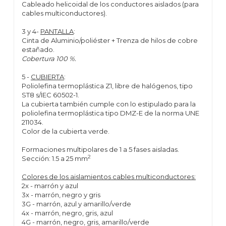
Cableado helicoidal de los conductores aislados (para
cables multiconductores).
3 y 4-
PANTALLA
:
Cinta de Aluminio/poliéster + Trenza de hilos de cobre
estañado.
Cobertura 100 %.
5 -
CUBIERTA
:
Poliolefina termoplástica Z1, libre de halógenos, tipo
ST8 s/IEC 60502-1.
La cubierta también cumple con lo estipulado para la
poliolefina termoplástica tipo DMZ-E de la norma UNE
211034.
Color de la cubierta verde.
Formaciones multipolares de 1 a 5 fases aisladas.
2
Sección: 1.5 a 25 mm
Colores de los aislamientos cables multiconductores:
2x - marrón y azul
3x - marrón, negro y gris
3G - marrón, azul y amarillo/verde
4x - marrón, negro, gris, azul
4G - marrón, negro, gris, amarillo/verde