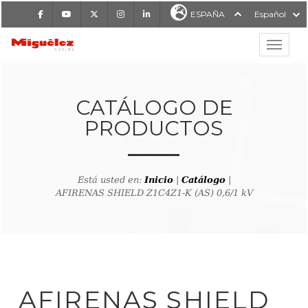
Facebook
Youtube
X
Instagram
LinkedIn
ESPAÑA
Español
Mostrar
MIGUÉLEZ CABLES
CATÁLOGO DE
PRODUCTOS
Está usted en:
Inicio
|
Catálogo
|
AFIRENAS SHIELD Z1C4Z1-K (AS) 0,6/1 kV
lver al buscador de producto
AFIRENAS SHIELD