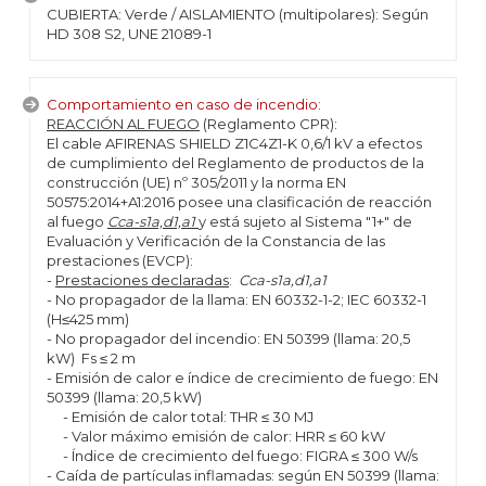
CUBIERTA: Verde / AISLAMIENTO (multipolares): Según
HD 308 S2, UNE 21089-1
Comportamiento en caso de incendio:
REACCIÓN AL FUEGO
(Reglamento CPR):
El cable AFIRENAS SHIELD Z1C4Z1-K 0,6/1 kV a efectos
de cumplimiento del Reglamento de productos de la
construcción (UE) nº 305/2011 y la norma EN
50575:2014+A1:2016 posee una clasificación de reacción
al fuego
Cca-s1a,d1,a1
y está sujeto al Sistema "1+" de
Evaluación y Verificación de la Constancia de las
prestaciones (EVCP):
-
Prestaciones declaradas
:
Cca-s1a,d1,a1
- No propagador de la llama: EN 60332-1-2; IEC 60332-1
(H≤425 mm)
- No propagador del incendio: EN 50399 (llama: 20,5
kW) Fs ≤ 2 m
- Emisión de calor e índice de crecimiento de fuego: EN
50399 (llama: 20,5 kW)
- Emisión de calor total: THR ≤ 30 MJ
- Valor máximo emisión de calor: HRR ≤ 60 kW
- Índice de crecimiento del fuego: FIGRA ≤ 300 W/s
- Caída de partículas inflamadas: según EN 50399 (llama: