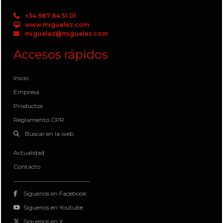
+34 987 84 51 01
www.miguelez.com
miguelez@miguelez.com
Accesos rápidos
Inicio
Empresa
Productos
Reglamento CPR
Buscar en la web
Actualidad
Contacto
Siguenos en Facebook
Siguenos en Youtube
Siguenos en X