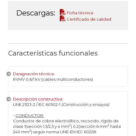
Descargas:
Ficha técnica
Certificado de calidad
Características funcionales
Designación técnica:
RVMV 0,6/1 kV (cables multiconductores)
Descripción constructiva:
UNE 21123-2 / IEC 60502-1
(Construcción y ensayos)
-
CONDUCTOR:
Conductor de cobre electrolítico, recocido, rígido de
2
2
clase 1(sección 1,5/2,5 y 4 mm
) ó 2(sección 6 mm
hasta
2
240 mm
) según norma UNE-EN IEC 60228.