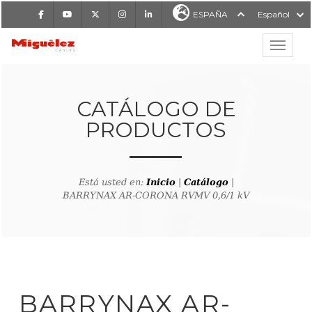
Facebook
Youtube
X
Instagram
LinkedIn
ESPAÑA
Español
Mostrar
MIGUÉLEZ CABLES
CATÁLOGO DE
PRODUCTOS
Está usted en:
Inicio
|
Catálogo
|
BARRYNAX AR-CORONA RVMV 0,6/1 kV
lver al buscador de producto
BARRYNAX AR-