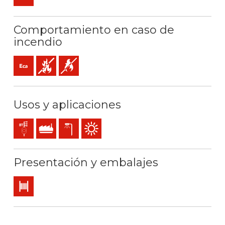
Comportamiento en caso de
incendio
Eca (reacción al fuego)
No propagador de incendio
No propagador de la llama
Usos y aplicaciones
Líneas de distribución y acometidas
Uso industrial
Alumbrado exterior
Uso exterior
Presentación y embalajes
Bobina