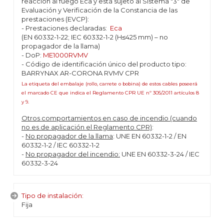
reacción al fuego Eca y está sujeto al Sistema "3" de
Evaluación y Verificación de la Constancia de las
prestaciones (EVCP):
- Prestaciones declaradas:
Eca
(EN 60332-1-22; IEC 60332-1-2 (H≤425 mm) – no
propagador de la llama)
- DoP:
ME1000RVMV
- Código de identificación único del producto tipo:
BARRYNAX AR-CORONA RVMV CPR
La etiqueta del embalaje (rollo, carrete o bobina) de estos cables poseerá
el marcado CE que indica el Reglamento CPR UE nº 305/2011 artículos 8
y 9.
Otros comportamientos en caso de incendio (cuando
no es de aplicación el Reglamento CPR)
:
-
No propagador de la llama
: UNE EN 60332-1-2 / EN
60332-1-2 / IEC 60332-1-2
-
No propagador del incendio:
UNE EN 60332-3-24 / IEC
60332-3-24
Tipo de instalación:
Fija