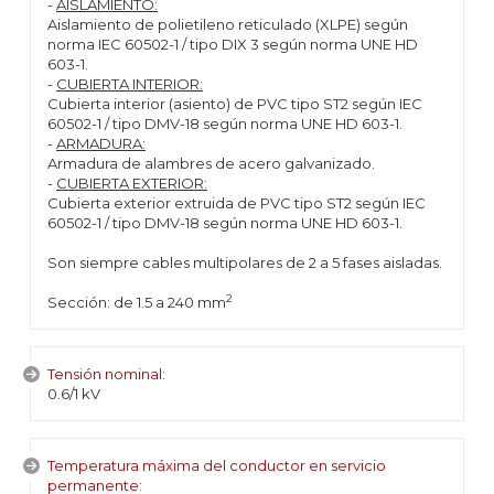
-
AISLAMIENTO:
Aislamiento de polietileno reticulado (XLPE) según
norma IEC 60502-1 / tipo DIX 3 según norma UNE HD
603-1.
-
CUBIERTA INTERIOR:
Cubierta interior (asiento) de PVC tipo ST2 según IEC
60502-1 / tipo DMV-18 según norma UNE HD 603-1.
-
ARMADURA:
Armadura de alambres de acero galvanizado.
-
CUBIERTA EXTERIOR:
Cubierta exterior extruida de PVC tipo ST2 según IEC
60502-1 / tipo DMV-18 según norma UNE HD 603-1.
Son siempre cables multipolares de 2 a 5 fases aisladas.
2
Sección: de 1.5 a 240 mm
Tensión nominal:
0.6/1 kV
Temperatura máxima del conductor en servicio
permanente: