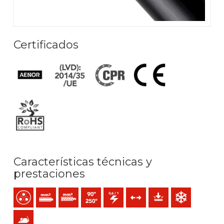
Certificados
Características técnicas y
prestaciones
Multipolar
Conductor de un alambre (clase 1) mm2
Conductor rígido cableado (clase 2) mm2
Temperatura máx. servicio: 90ºC / 250ºC
0,6/1 (1,2) kV C.A
Esfuerzos de tracción
Protección mecánica
Resistencia al frí
Anti-roedores