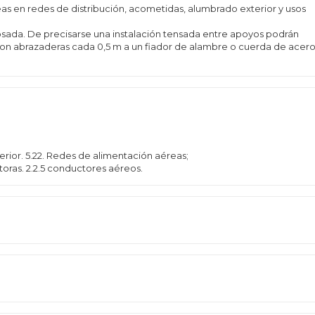
as en redes de distribución, acometidas, alumbrado exterior y usos
sada. De precisarse una instalación tensada entre apoyos podrán
 con abrazaderas cada 0,5 m a un fiador de alambre o cuerda de acer
erior. 5.22. Redes de alimentación aéreas;
toras. 2.2.5 conductores aéreos.