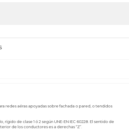
s
ara redes aéras apoyadas sobre fachada o pared, o tendidos
, rígido de clase 1 ó 2 según UNE-EN IEC 60228. El sentido de
erior de los conductores es a derechas “Z”.