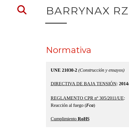
Volver al buscador de 
BARRYNAX RZ 
Normativa
UNE 21030-2
(Construcción y ensayos)
DIRECTIVA DE BAJA TENSIÓN
:
2014
REGLAMENTO CPR nº 305/2011/UE
:
Reacción al fuego (
Fca
)
Cumplimiento
RoHS