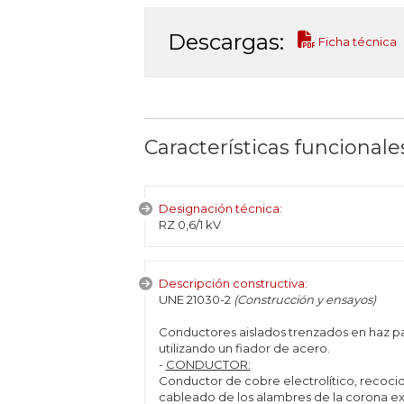
Descargas:
Ficha técnica
Características funcionale
Designación técnica:
RZ 0,6/1 kV
Descripción constructiva:
UNE 21030-2
(Construcción y ensayos)
Conductores aislados trenzados en haz p
utilizando un fiador de acero.
-
CONDUCTOR:
Conductor de cobre electrolítico, recocido
cableado de los alambres de la corona ext