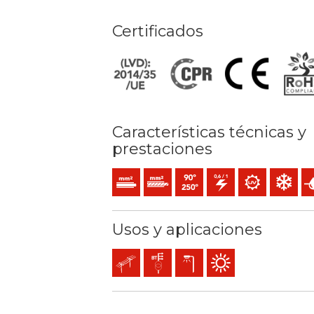
Certificados
Características técnicas y
prestaciones
Conductor de un alambre (clase 1) mm2
Conductor rígido cableado (clase 2)
Temperatura máx. servicio: 90º
0,6/1 (1,2) kV C.A
Resistencia a los
Resistenci
Pr
Usos y aplicaciones
Líneas aéreas
Líneas de distribución y acometidas
Alumbrado exterior
Uso exterior