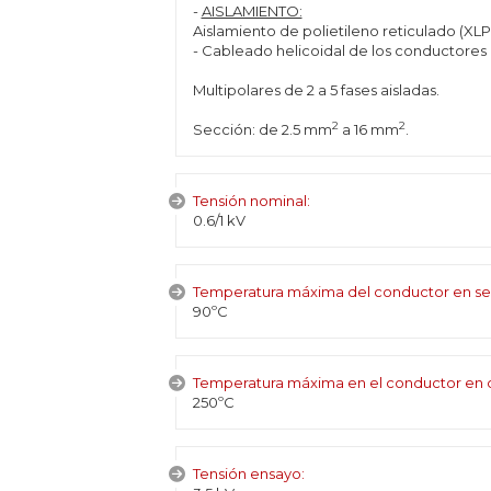
-
AISLAMIENTO:
Aislamiento de polietileno reticulado (X
- Cableado helicoidal de los conductores a
Multipolares de 2 a 5 fases aisladas.
2
2
Sección: de 2.5 mm
a 16 mm
.
Tensión nominal:
0.6/1 kV
Temperatura máxima del conductor en se
90ºC
Temperatura máxima en el conductor en c
250ºC
Tensión ensayo: