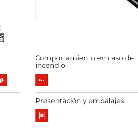
Comportamiento en caso de
incendio
 mm2
C / 250ºC
 rayos UV
a al frío
esencia de agua
Fca (reacción al fuego)
Presentación y embalajes
Bobina