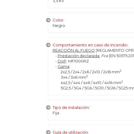
3,5 kV
Color:
Negro
Comportamiento en caso de incendio:
REACCIÓN AL FUEGO
(REGLAMENTO CPR)
-
Prestación declarada:
Fca
(EN 50575:201
-
DoP
: MF1000RZ
-
Gama
:
2
2x2,5 / 2x4 / 2x6 / 2x10 / 2x16 mm
2
3x4 / 3x6 mm
2
4x2,5 / 4x4 / 4x6 / 4x10 / 4x16 mm
5G2,5 / 5G4 / 5G6 / 5G10 / 5G16 / 5G25 
Tipo de instalación:
Fija
Guía de utilización: