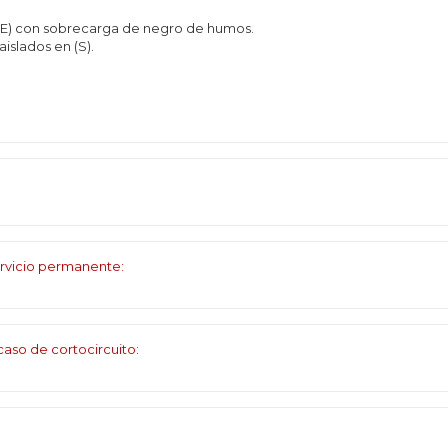
LPE) con sobrecarga de negro de humos.
islados en (S).
rvicio permanente:
aso de cortocircuito: