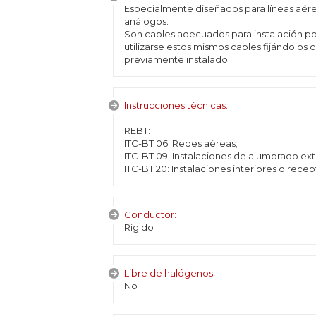
Especialmente diseñados para líneas aére
análogos.
Son cables adecuados para instalación po
utilizarse estos mismos cables fijándolos
previamente instalado.
Instrucciones técnicas:
REBT:
ITC-BT 06: Redes aéreas;
ITC-BT 09: Instalaciones de alumbrado ext
ITC-BT 20: Instalaciones interiores o recep
Conductor:
Rígido
Libre de halógenos:
No