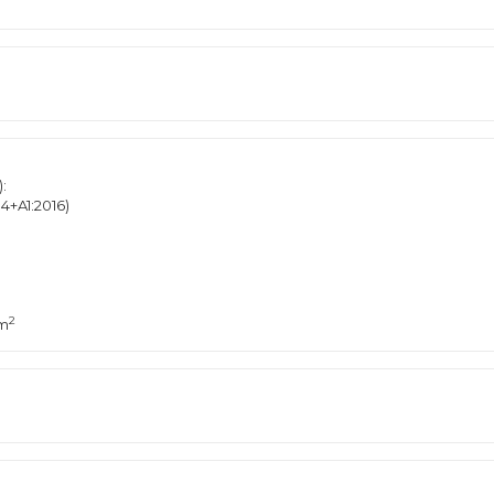
:
4+A1:2016)
2
mm