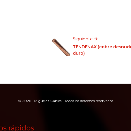
Siguiente
TENDENAX (cobre desnud
duro)
© 2026 - Miguélez Cables - Todos los derechos reservados
os rápidos