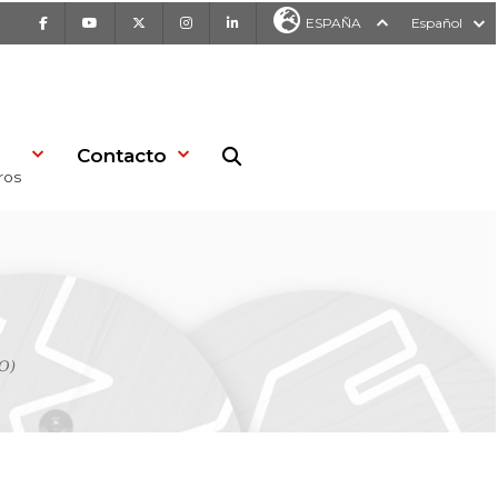
Facebook
Youtube
X
Instagram
LinkedIn
ESPAÑA
Español
Contacto
Buscar en la web
ros
O)