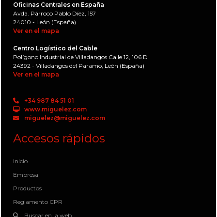
Oficinas Centrales en España
Avda. Párroco Pablo Díez, 157
24010 - León (España)
Ver en el mapa
Centro Logístico del Cable
Polígono Industrial de Villadangos Calle 12, 106 D
24392 - Villadangos del Paramo, León (España)
Ver en el mapa
+34 987 84 51 01
www.miguelez.com
miguelez@miguelez.com
Accesos rápidos
Inicio
Empresa
Productos
Reglamento CPR
Buscar en la web