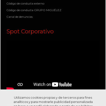
Código de conducta externo
Código de conducta GRUPO MIGUÉLEZ
Canal de denuncias
Spot Corporativo
Utilizamos cookies propias y de terceros para fines
Visítanos en nuestro canal
Youtube
analíticos y para mostrarle publicidad personalizada