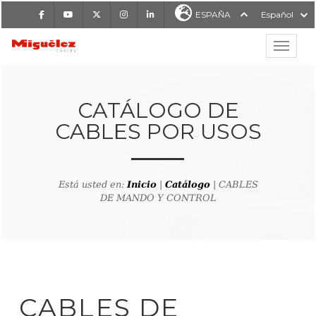
Facebook
Youtube
X
Instagram
LinkedIn
ESPAÑA
Español
Mostrar
MIGUÉLEZ CABLES
CATÁLOGO DE
CABLES POR USOS
Está usted en:
Inicio
|
Catálogo
| CABLES
DE MANDO Y CONTROL
CABLES DE