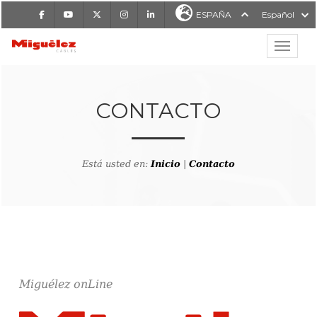
Facebook
Youtube
X
Instagram
LinkedIn
ESPAÑA
Español
Mostrar
MIGUÉLEZ CABLES
CONTACTO
Está usted en:
Inicio
|
Contacto
Miguélez onLine