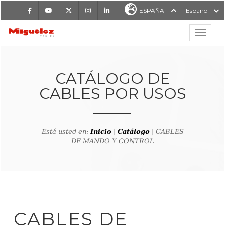
Facebook
Youtube
X
Instagram
LinkedIn
ESPAÑA
Español
Mostrar
MIGUÉLEZ CABLES
CATÁLOGO DE
CABLES POR USOS
Está usted en:
Inicio
|
Catálogo
| CABLES
DE MANDO Y CONTROL
CABLES DE