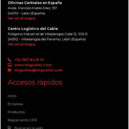
Oficinas Centrales en España
Avda. Párroco Pablo Díez, 157
24010 - León (España)
Ver en el mapa
Centro Logístico del Cable
Polígono Industrial de Villadangos Calle 12, 106 D
24392 - Villadangos del Paramo, León (España)
Ver en el mapa
+34 987 84 51 01
www.miguelez.com
miguelez@miguelez.com
Accesos rápidos
Inicio
Empresa
Productos
Reglamento CPR
Buscar en la web