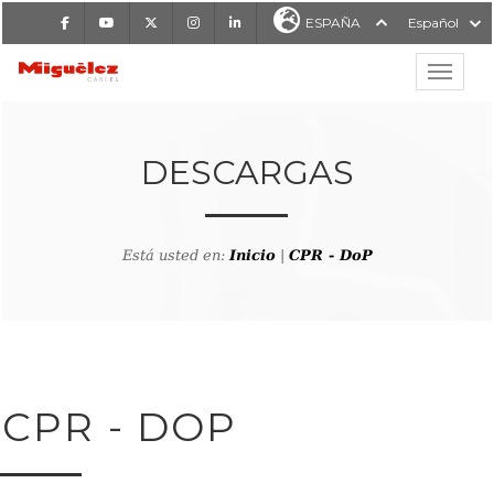
Facebook
Youtube
X
Instagram
LinkedIn
ESPAÑA
Español
Mostrar
MIGUÉLEZ CABLES
DESCARGAS
Está usted en:
Inicio
|
CPR - DoP
CPR - DOP