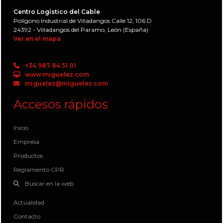
Centro Logístico del Cable
Polígono Industrial de Villadangos Calle 12, 106 D
24392 - Villadangos del Paramo, León (España)
Ver en el mapa
+34 987 84 51 01
www.miguelez.com
miguelez@miguelez.com
Accesos rápidos
Inicio
Empresa
Productos
Reglamento CPR
Buscar en la web
Actualidad
Contacto