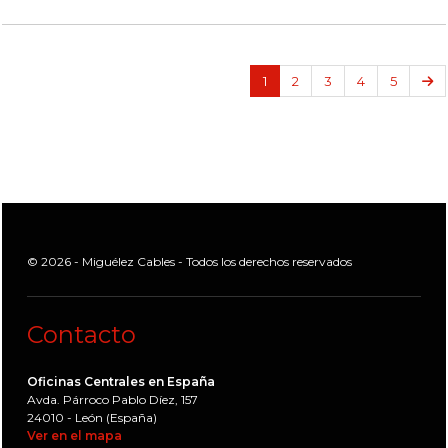
Si
1
2
3
4
5
© 2026 - Miguélez Cables - Todos los derechos reservados
Contacto
Oficinas Centrales en España
Avda. Párroco Pablo Díez, 157
24010 - León (España)
Ver en el mapa