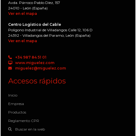
Avda. Párroco Pablo Díez, 157
24010 - León (España)
Ver en el mapa
Centro Logístico del Cable
Polígono Industrial de Villadangos Calle 12, 106 D
24392 - Villadangos del Paramo, León (España)
Ver en el mapa
+34 987 84 51 01
www.miguelez.com
miguelez@miguelez.com
Accesos rápidos
Inicio
Empresa
Productos
Reglamento CPR
Buscar en la web