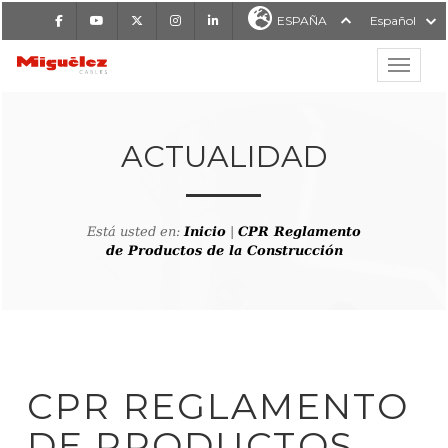
Facebook
Youtube
X
Instagram
LinkedIn
ESPAÑA
Español
Mostrar
MIGUÉLEZ CABLES
ACTUALIDAD
Está usted en:
Inicio
|
CPR Reglamento
de Productos de la Construcción
CPR REGLAMENTO
DE PRODUCTOS