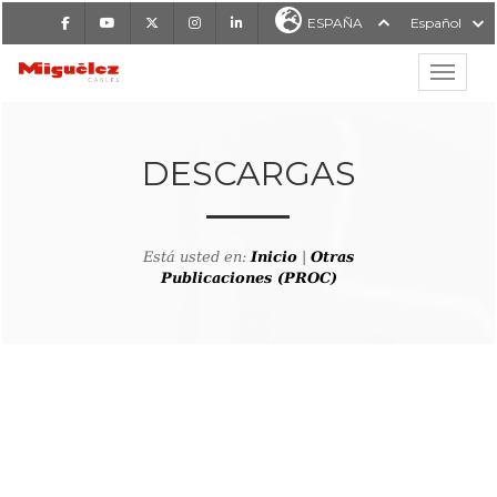
Facebook
Youtube
X
Instagram
LinkedIn
ESPAÑA
Español
Mostrar
MIGUÉLEZ CABLES
DESCARGAS
Está usted en:
Inicio
|
Otras
Publicaciones (PROC)