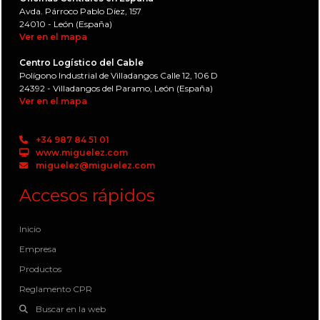
Avda. Párroco Pablo Díez, 157
24010 - León (España)
Ver en el mapa
Centro Logístico del Cable
Polígono Industrial de Villadangos Calle 12, 106 D
24392 - Villadangos del Paramo, León (España)
Ver en el mapa
+34 987 84 51 01
www.miguelez.com
miguelez@miguelez.com
Accesos rápidos
Inicio
Empresa
Productos
Reglamento CPR
Buscar en la web