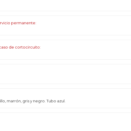
rvicio permanente:
aso de cortocircuito:
llo, marrón, gris y negro. Tubo azul.