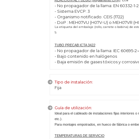
REACCIÓN AL FUEGO (Reglamento CPR)
Eca
- No propagador de la llama: EN 60332-1-2
- Sistema EVCP: 3
- Organismo notificado: CEIS (1722)
- DoP : MEH07VU (H07V-U) o MEH07VR (H
La etiqueta del embalaje (rollo, carrete o bobina) de e
9.
:
TUBO PRECAB ICTA 3422
- No propagador de la llama: IEC 60695-2-4
- Bajo contenido en halógenos
- Baja emisión de gases tóxicos y corrosiv
Tipo de instalación:
Fija
Guía de utilización:
Ideal para el cableado de instalaciones fijas interiores o 
etc.).
Para montajes empotrados, en hueco de fábrica o embe
TEMPERATURAS DE SERVICIO