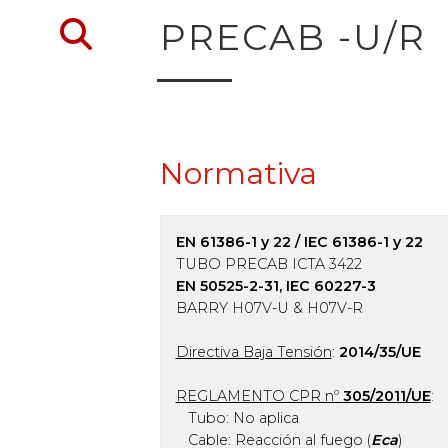
Volver al buscador de 
PRECAB -U/R
Normativa
EN 61386-1 y 22 / IEC 61386-1 y 22
TUBO PRECAB ICTA 3422
EN 50525-2-31, IEC 60227-3
BARRY H07V-U & H07V-R
Directiva Baja Tensión
:
2014/35/UE
REGLAMENTO CPR nº
305/2011/UE
:
Tubo: No aplica
Cable: Reacción al fuego (
Eca
)