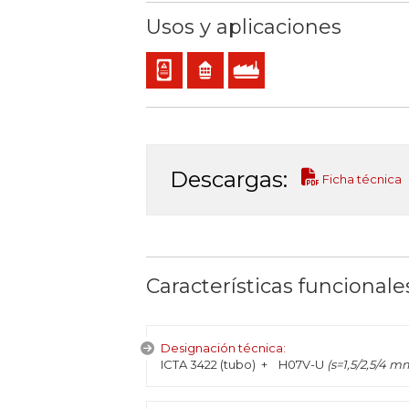
Usos y aplicaciones
Cableado interno de cuadros o equipos
Residencial
Uso industrial
Descargas:
Ficha técnica
Características funcionale
Designación técnica:
ICTA 3422 (tubo) + H07V-U
(s=1,5/2,5/4 m