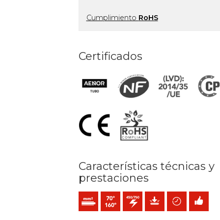
Cumplimiento
RoHS
Certificados
Características técnicas y
prestaciones
Conductor de un alambre (clase 1) mm2
Temperatura máx. servicio: 70ºC / 160
450 / 750 V C.A.
Protección mecánica
Ahorro de tiem
Fácil inst