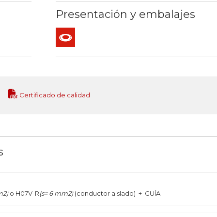
Presentación y embalajes
Rollo
Certificado de calidad
s
m2)
o H07V-R
(s= 6 mm2)
(conductor aislado)
+ GUÍA