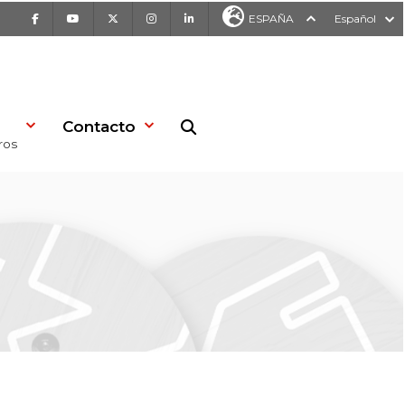
Facebook
Youtube
X
Instagram
LinkedIn
ESPAÑA
Español
Contacto
Buscar en la web
ros