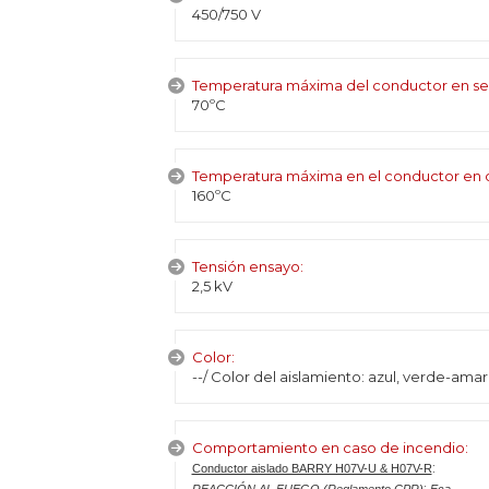
450/750 V
Temperatura máxima del conductor en se
70ºC
Temperatura máxima en el conductor en c
160ºC
Tensión ensayo:
2,5 kV
Color:
--/ Color del aislamiento: azul, verde-amari
Comportamiento en caso de incendio:
:
Conductor aislado BARRY H07V-U & H07V-R
: