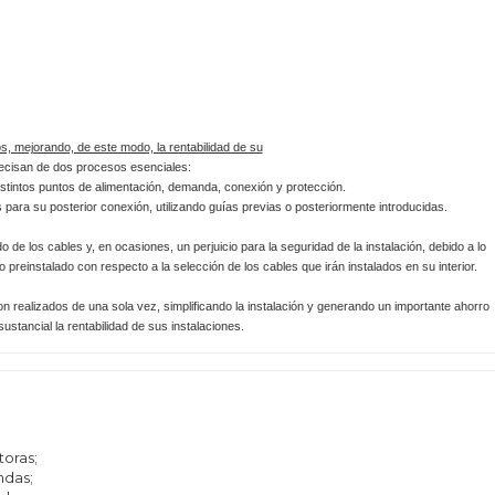
, mejorando, de este modo, la rentabilidad de su
recisan de dos procesos esenciales:
distintos puntos de alimentación, demanda, conexión y protección.
s para su posterior conexión, utilizando guías previas o posteriormente introducidas.
 de los cables y, en ocasiones, un perjuicio para la seguridad de la instalación, debido a lo
 preinstalado con respecto a la selección de los cables que irán instalados en su interior.
 realizados de una sola vez, simplificando la instalación y generando un importante ahorro
stancial la rentabilidad de sus instalaciones.
toras;
ndas;