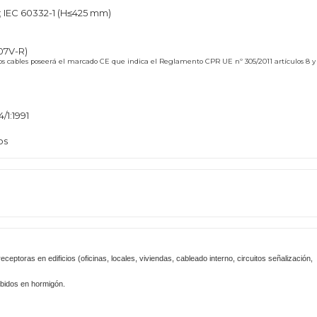
; IEC 60332-1 (H≤425 mm)
07V-R)
stos cables poseerá el marcado CE que indica el Reglamento CPR UE nº 305/2011 artículos 8 y
/1:1991
os
receptoras en edificios (oficinas, locales, viviendas, cableado interno, circuitos señalización,
bidos en hormigón.