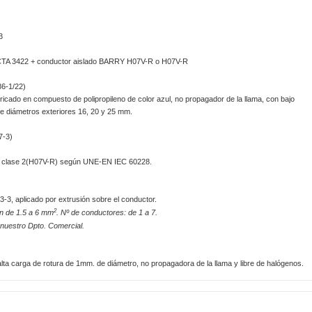
3
 ICTA 3422 + conductor aislado BARRY H07V-R o H07V-R
6-1/22)
icado en compuesto de polipropileno de color azul, no propagador de la llama, con bajo
de diámetros exteriores 16, 20 y 25 mm.
7-3)
 o clase 2(H07V-R) según UNE-EN IEC 60228.
3, aplicado por extrusión sobre el conductor.
2
ón de 1.5 a 6 mm
. Nº de conductores: de 1 a 7.
 nuestro Dpto. Comercial.
alta carga de rotura de 1mm. de diámetro, no propagadora de la llama y libre de halógenos.