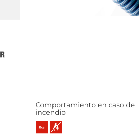
Comportamiento en caso de
incendio
ºC
po
alación
Eca (reacción al fuego)
No propagador de la llama