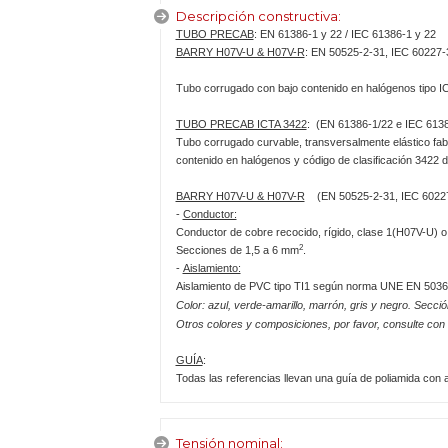
Descripción constructiva:
TUBO PRECAB
: EN 61386-1 y 22 / IEC 61386-1 y 22
BARRY H07V-U & H07V-R
: EN 50525-2-31, IEC 60227-
Tubo corrugado con bajo contenido en halógenos tipo
TUBO PRECAB ICTA 3422
: (EN 61386-1/22 e IEC 6138
Tubo corrugado curvable, transversalmente elástico fabr
contenido en halógenos y código de clasificación 3422 
BARRY H07V-U & H07V-R
(EN 50525-2-31, IEC 6022
-
Conductor:
Conductor de cobre recocido, rígido, clase 1(H07V-U)
2
Secciones de 1,5 a 6 mm
.
-
Aislamiento:
Aislamiento de PVC tipo TI1 según norma UNE EN 50363-
Color: azul, verde-amarillo, marrón, gris y negro. Secci
Otros colores y composiciones, por favor, consulte con
GUÍA
:
Todas las referencias llevan una guía de poliamida con 
Tensión nominal: