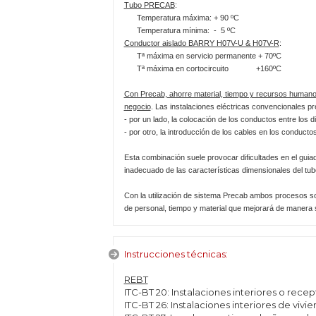
Tubo PRECAB
:
Temperatura máxima: + 90 ºC
Temperatura mínima: - 5 ºC
Conductor aislado BARRY H07V-U & H07V-R
:
Tª máxima en servicio permanente + 70ºC
Tª máxima en cortocircuito +160ºC
Con Precab, ahorre material, tiempo y recursos humanos
negocio
. Las instalaciones eléctricas convencionales p
- por un lado, la colocación de los conductos entre los 
- por otro, la introducción de los cables en los conducto
Esta combinación suele provocar dificultades en el guiado
inadecuado de las características dimensionales del tubo
Con la utilización de sistema Precab ambos procesos son
de personal, tiempo y material que mejorará de manera su
Instrucciones técnicas:
REBT
ITC-BT 20: Instalaciones interiores o recep
ITC-BT 26: Instalaciones interiores de vivie