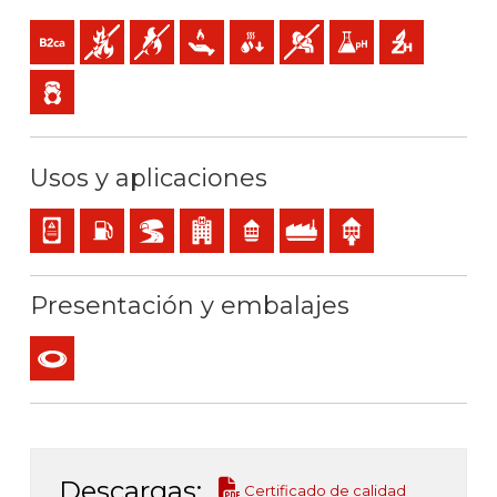
B2ca-s1a,d1,a1 (reacción al fuego)
No propagador de incendio
No propagador de la llama
Baja emisión de calor
Reducida caída de gotas inflamables
Baja emisión y opacidad de l
Baja acidez y conducti
Libre de halóge
Baja emisión de gases tóxicos
Usos y aplicaciones
Cableado interno de cuadros o equipos
Locales con riesgo de incendio o explosión
BD2, BD3, BD4 (túneles, rascacielos…)
Locales de pública concurrencia
Residencial
Uso industrial
Uso interior
Presentación y embalajes
Rollo
Descargas:
Certificado de calidad