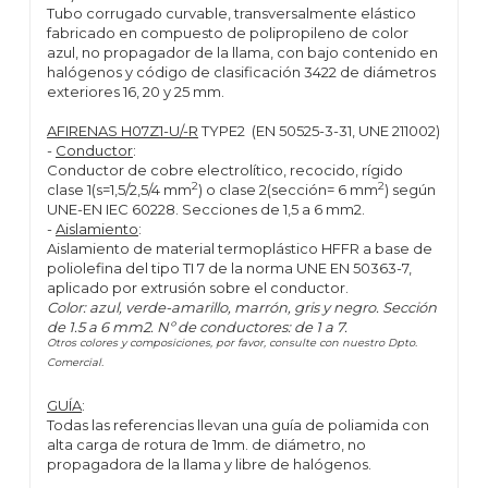
Tubo corrugado curvable, transversalmente elástico
fabricado en compuesto de polipropileno de color
azul, no propagador de la llama, con bajo contenido en
halógenos y código de clasificación 3422 de diámetros
exteriores 16, 20 y 25 mm.
AFIRENAS H07Z1-U/-R
TYPE2 (EN 50525-3-31, UNE 211002)
-
Conductor
:
Conductor de cobre electrolítico, recocido, rígido
2
2
clase 1(s=1,5/2,5/4 mm
) o clase 2(sección= 6 mm
) según
UNE-EN IEC 60228. Secciones de 1,5 a 6 mm2.
-
Aislamiento
:
Aislamiento de material termoplástico HFFR a base de
poliolefina del tipo TI 7 de la norma UNE EN 50363-7,
aplicado por extrusión sobre el conductor.
Color: azul, verde-amarillo, marrón, gris y negro. Sección
de 1.5 a 6 mm2. Nº de conductores: de 1 a 7.
Otros colores y composiciones, por favor, consulte con nuestro Dpto.
Comercial.
GUÍA
:
Todas las referencias llevan una guía de poliamida con
alta carga de rotura de 1mm. de diámetro, no
propagadora de la llama y libre de halógenos.