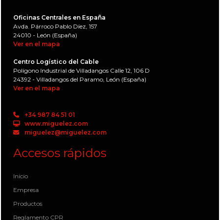
Oficinas Centrales en España
Avda. Párroco Pablo Díez, 157
24010 - León (España)
Ver en el mapa
Centro Logístico del Cable
Polígono Industrial de Villadangos Calle 12, 106 D
24392 - Villadangos del Paramo, León (España)
Ver en el mapa
+34 987 84 51 01
www.miguelez.com
miguelez@miguelez.com
Accesos rápidos
Inicio
Empresa
Productos
Reglamento CPR