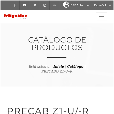
Facebook
Youtube
X
Instagram
LinkedIn
ESPAÑA
Español
Mostrar
MIGUÉLEZ CABLES
CATÁLOGO DE
PRODUCTOS
Está usted en:
Inicio
|
Catálogo
|
PRECABO Z1-U/-R
lver al buscador de producto
PRECAB Z1-U/-R