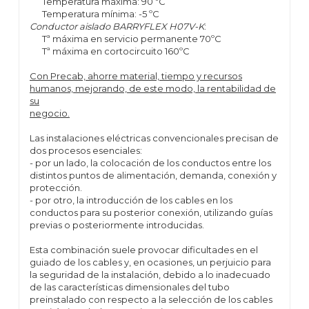
Temperatura máxima: 90 ºC
Temperatura mínima: -5 ºC
Conductor aislado BARRYFLEX H07V-K
:
Tª máxima en servicio permanente 70ºC
Tª máxima en cortocircuito 160ºC
Con Precab, ahorre material, tiempo y recursos
humanos, mejorando, de este modo, la rentabilidad de
su
negocio.
Las instalaciones eléctricas convencionales precisan de
dos procesos esenciales:
- por un lado, la colocación de los conductos entre los
distintos puntos de alimentación, demanda, conexión y
protección.
- por otro, la introducción de los cables en los
conductos para su posterior conexión, utilizando guías
previas o posteriormente introducidas.
Esta combinación suele provocar dificultades en el
guiado de los cables y, en ocasiones, un perjuicio para
la seguridad de la instalación, debido a lo inadecuado
de las características dimensionales del tubo
preinstalado con respecto a la selección de los cables