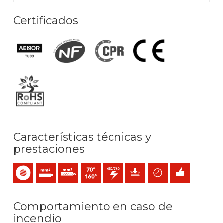
Certificados
Características técnicas y
prestaciones
Unipolar
Conductor de un alambre (clase 1) mm2
Conductor rígido cableado (clase 2) mm2
Temperatura máx. servicio: 70ºC / 160ºC
450 / 750 V C.A.
Protección mecánica
Ahorro de tiempo
Fácil instalación
Comportamiento en caso de
incendio