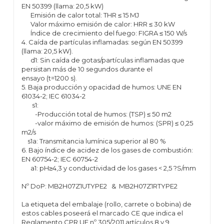
EN 50399 (llama: 20,5 kW)
Emisión de calor total: THR ≤ 15 MJ
Valor máximo emisión de calor: HRR ≤ 30 kW
Índice de crecimiento del fuego: FIGRA ≤ 150 W/s
4. Caída de partículas inflamadas: según EN 50399
(llama: 20,5 kW).
d1: Sin caída de gotas/partículas inflamadas que
persistan más de 10 segundos durante el
ensayo (t=1200 s).
5. Baja producción y opacidad de humos: UNE EN
61034-2; IEC 61034-2
s1:
-Producción total de humos: (TSP) ≤ 50 m2
-valor máximo de emisión de humos: (SPR) ≤ 0,25
m2/s
s1a: Transmitancia lumínica superior al 80 %
6. Bajo índice de acidez de los gases de combustión:
EN 60754-2; IEC 60754-2
a1: pH≥4,3 y conductividad de los gases < 2,5 ?S/mm
Nº DoP: MB2H07Z1UTYPE2 & MB2H07Z1RTYPE2
La etiqueta del embalaje (rollo, carrete o bobina) de
estos cables poseerá el marcado CE que indica el
Reglamento CPR UE nº 305/2011 artículos 8 y 9.