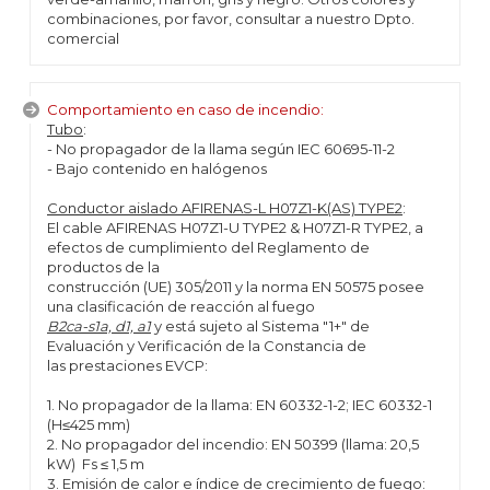
combinaciones, por favor, consultar a nuestro Dpto.
comercial
Comportamiento en caso de incendio:
Tubo
:
- No propagador de la llama según IEC 60695-11-2
- Bajo contenido en halógenos
Conductor aislado AFIRENAS-L H07Z1-K(AS) TYPE2
:
El cable AFIRENAS H07Z1-U TYPE2 & H07Z1-R TYPE2, a
efectos de cumplimiento del Reglamento de
productos de la
construcción (UE) 305/2011 y la norma EN 50575 posee
una clasificación de reacción al fuego
B2ca-s1a, d1, a1
y está sujeto al Sistema "1+" de
Evaluación y Verificación de la Constancia de
las prestaciones EVCP:
1. No propagador de la llama: EN 60332-1-2; IEC 60332-1
(H≤425 mm)
2. No propagador del incendio: EN 50399 (llama: 20,5
kW) Fs ≤ 1,5 m
3. Emisión de calor e índice de crecimiento de fuego: