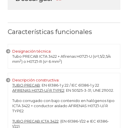
Características funcionales
Designación técnica:
Tubo PRECAB ICTA 3422 + Afirenas H07Z1-U (s=1,5/2,5/4
2
2
mm
) o H07Z1-R (s= 6 mm
)
Descripción constructiva:
TUBO PRECAB
: EN 61386-1 y 22 / IEC 61386-1 y 22
AFIRENAS H07Z1-U/-R TYPE2
: EN 50525-3-31, UNE 211002.
Tubo corrugado con bajo contenido en halógenos tipo
ICTA 3422 + conductor aislado AFIRENAS H07Z1-U/-R
TYPE2
TUBO PRECAB ICTA 3422
: (EN 61386-1/22 e IEC 61386-
1/22)