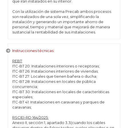
que irán instalados en su interior.
Con la utilización de sistema Precab ambos procesos
son realizados de una sola vez, simplificando la
instalación y generando un importante ahorro de
personal, tiempo y material que mejorará de manera
sustancial la rentabilidad de sus instalaciones.
Instrucciones técnicas:
REBT
:
ITC-BT 20: Instalaciones interiores o receptoras;
ITC-BT 26: Instalaciones interiores de viviendas;
ITC-BT 27: Locales que tienen bañera o ducha;
ITC-BT 28: Instalaciones en locales de pública
concurrencia;
ITC-BT 30: Instalaciones en locales de características
especiales;
ITC-BT 41: Instalaciones en caravanas y parques de
caravanas;
RSCIEI-RD 164/2025:
Anexo II, sección 1, apartado 3.3(cuando los cables
discurran dentro de falsos techos, suelos elevados o en