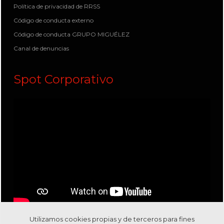
Política de privacidad de RRSS
Código de conducta externo
Código de conducta GRUPO MIGUÉLEZ
Canal de denuncias
Spot Corporativo
Utilizamos cookies propias y de terceros para fines
Visítanos en nuestro canal
Youtube