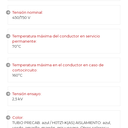
Tensión nominal:
450/750 V
Temperatura máxima del conductor en servicio
permanente:
70ºC
Temperatura máxima en el conductor en caso de
cortocircuito:
160ºC
Tensión ensayo:
2,5 kV
Color:
TUBO PRECAB: azul / H07Z1-K(AS) AISLAMIENTO: azul,
verde-amarillo, marrón, gris y negro. Otros colores y