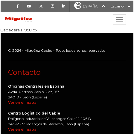
Facebook
Youtube
X
Instagram
LinkedIn
ESPAÑA
Español
Mostrar
MIGUÉLEZ CABLES
Cabecera 1 : 958 px
© 2026 - Miguélez Cables - Todos los derechos reservados
Contacto
Oficinas Centrales en España
Avda. Párroco Pablo Díez, 157
24010 - León (España)
Ver en el mapa
Centro Logístico del Cable
Polígono Industrial de Villadangos Calle 12, 106 D
24392 - Villadangos del Paramo, León (España)
Ver en el mapa