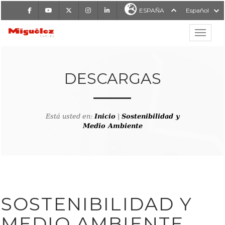
Facebook
Youtube
X
Instagram
LinkedIn
ESPAÑA
Español
Mostrar
MIGUÉLEZ CABLES
DESCARGAS
Está usted en:
Inicio
|
Sostenibilidad y
Medio Ambiente
SOSTENIBILIDAD Y
MEDIO AMBIENTE