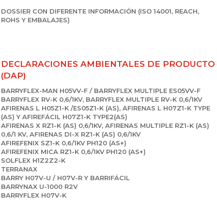
DOSSIER CON DIFERENTE INFORMACIÓN (ISO 14001, REACH,
ROHS Y EMBALAJES)
DECLARACIONES AMBIENTALES DE PRODUCTO
(DAP)
BARRYFLEX-MAN H05VV-F / BARRYFLEX MULTIPLE ES05VV-F
BARRYFLEX RV-K 0,6/1KV, BARRYFLEX MULTIPLE RV-K 0,6/1KV
AFIRENAS L H05Z1-K /ES05Z1-K (AS), AFIRENAS L H07Z1-K TYPE
(AS) Y AFIREFÁCIL H07Z1-K TYPE2(AS)
AFIRENAS X RZ1-K (AS) 0,6/1KV, AFIRENAS MULTIPLE RZ1-K (AS)
0,6/1 KV, AFIRENAS DI-X RZ1-K (AS) 0,6/1KV
AFIREFENIX SZ1-K 0,6/1KV PH120 (AS+)
AFIREFENIX MICA RZ1-K 0,6/1KV PH120 (AS+)
SOLFLEX H1Z2Z2-K
TERRANAX
BARRY H07V-U / H07V-R Y BARRIFÁCIL
BARRYNAX U-1000 R2V
BARRYFLEX H07V-K