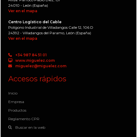
24010 - León (España)
Ver en el mapa
Centro Logístico del Cable
Polígono Industrial de Villadangos Calle 12, 106 D
24392 - Villadangos del Paramo, León (España)
Ver en el mapa
+34 987 84 51 01
www.miguelez.com
miguelez@miguelez.com
Accesos rápidos
Inicio
Empresa
Productos
Reglamento CPR
Buscar en la web