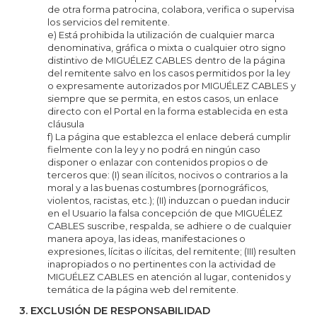
de otra forma patrocina, colabora, verifica o supervisa
los servicios del remitente.
e) Está prohibida la utilización de cualquier marca
denominativa, gráfica o mixta o cualquier otro signo
distintivo de MIGUÉLEZ CABLES dentro de la página
del remitente salvo en los casos permitidos por la ley
o expresamente autorizados por MIGUÉLEZ CABLES y
siempre que se permita, en estos casos, un enlace
directo con el Portal en la forma establecida en esta
cláusula
f) La página que establezca el enlace deberá cumplir
fielmente con la ley y no podrá en ningún caso
disponer o enlazar con contenidos propios o de
terceros que: (I) sean ilícitos, nocivos o contrarios a la
moral y a las buenas costumbres (pornográficos,
violentos, racistas, etc.); (II) induzcan o puedan inducir
en el Usuario la falsa concepción de que MIGUÉLEZ
CABLES suscribe, respalda, se adhiere o de cualquier
manera apoya, las ideas, manifestaciones o
expresiones, lícitas o ilícitas, del remitente; (III) resulten
inapropiados o no pertinentes con la actividad de
MIGUÉLEZ CABLES en atención al lugar, contenidos y
temática de la página web del remitente.
3. EXCLUSIÓN DE RESPONSABILIDAD