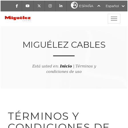
Facebook
Youtube
X
Instagram
LinkedIn
ESPAÑA
Español
Mostrar
MIGUÉLEZ CABLES
MIGUÉLEZ CABLES
Está usted en:
Inicio
| Términos y
condiciones de uso
TÉRMINOS Y
CONDICIONES DE