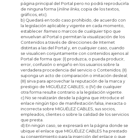
página principal del Portal pero no podrá reproducirla
de ninguna forma (
inline links
, copia de los textos,
gráficos, etc).
b) Quedará en todo caso prohibido, de acuerdo con
la legislación aplicable y vigente en cada momento,
establecer
frames
o marcos de cualquier tipo que
envuelvan al Portal o permitan la visualización de los
Contenidos a través de direcciones de Internet
distintas a las del Portal y, en cualquier caso, cuando
se visualicen conjuntamente con contenidos ajenos al
Portal de forma que: (I) produzca, o pueda producir,
error, confusión o engaño en los usuarios sobre la
verdadera procedencia del servicio o Contenidos; (II)
suponga un acto de comparación o imitación desleal;
(III) sirva para aprovechar la reputación de la marca y
prestigio de MIGUÉLEZ CABLES; o (IV) de cualquier
otra forma resulte contrario a la legislación vigente.
c) No se realizarán desde la página que introduce el
enlace ningún tipo de manifestación falsa, inexacta o
incorrecta sobre MIGUÉLEZ CABLES, sus socios,
empleados, clientes o sobre la calidad de los servicios
que presta.
d) En ningún caso, se expresará en la página donde se
ubique el enlace que MIGUÉLEZ CABLES ha prestado
su consentimiento para la inserción del enlace o que