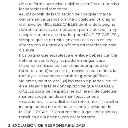
de otra forma patrocina, colabora, verifica o supervisa
los servicios del remitente.
e) Está prohibida la utilización de cualquier marca
denominativa, gráfica o mixta o cualquier otro signo
distintivo de MIGUÉLEZ CABLES dentro de la página
del remitente salvo en los casos permitidos por la ley
o expresamente autorizados por MIGUÉLEZ CABLES y
siempre que se permita, en estos casos, un enlace
directo con el Portal en la forma establecida en esta
cláusula
f) La página que establezca el enlace deberá cumplir
fielmente con la ley y no podrá en ningún caso
disponer o enlazar con contenidos propios o de
terceros que: (I) sean ilícitos, nocivos o contrarios a la
moral y a las buenas costumbres (pornográficos,
violentos, racistas, etc.); (II) induzcan o puedan inducir
en el Usuario la falsa concepción de que MIGUÉLEZ
CABLES suscribe, respalda, se adhiere o de cualquier
manera apoya, las ideas, manifestaciones o
expresiones, lícitas o ilícitas, del remitente; (III) resulten
inapropiados o no pertinentes con la actividad de
MIGUÉLEZ CABLES en atención al lugar, contenidos y
temática de la página web del remitente.
3. EXCLUSIÓN DE RESPONSABILIDAD