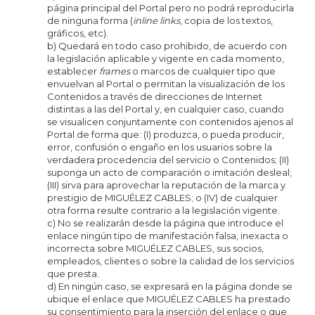
página principal del Portal pero no podrá reproducirla
de ninguna forma (
inline links
, copia de los textos,
gráficos, etc).
b) Quedará en todo caso prohibido, de acuerdo con
la legislación aplicable y vigente en cada momento,
establecer
frames
o marcos de cualquier tipo que
envuelvan al Portal o permitan la visualización de los
Contenidos a través de direcciones de Internet
distintas a las del Portal y, en cualquier caso, cuando
se visualicen conjuntamente con contenidos ajenos al
Portal de forma que: (I) produzca, o pueda producir,
error, confusión o engaño en los usuarios sobre la
verdadera procedencia del servicio o Contenidos; (II)
suponga un acto de comparación o imitación desleal;
(III) sirva para aprovechar la reputación de la marca y
prestigio de MIGUÉLEZ CABLES; o (IV) de cualquier
otra forma resulte contrario a la legislación vigente.
c) No se realizarán desde la página que introduce el
enlace ningún tipo de manifestación falsa, inexacta o
incorrecta sobre MIGUÉLEZ CABLES, sus socios,
empleados, clientes o sobre la calidad de los servicios
que presta.
d) En ningún caso, se expresará en la página donde se
ubique el enlace que MIGUÉLEZ CABLES ha prestado
su consentimiento para la inserción del enlace o que