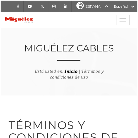
Facebook
Youtube
X
Instagram
LinkedIn
ESPAÑA
Español
Mostrar
MIGUÉLEZ CABLES
MIGUÉLEZ CABLES
Está usted en:
Inicio
| Términos y
condiciones de uso
TÉRMINOS Y
CONDICIONES DE