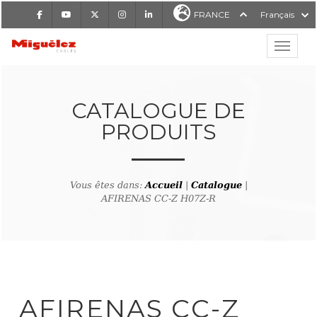
Facebook
Youtube
X
Instagram
LinkedIn
FRANCE
Français
Affiche
Miguélez Cables
CATALOGUE DE
PRODUITS
RCHER
Vous êtes dans:
Accueil
|
Catalogue
|
AFIRENAS CC-Z H07Z-R
tour à la recherche de produ
AFIRENAS CC-Z