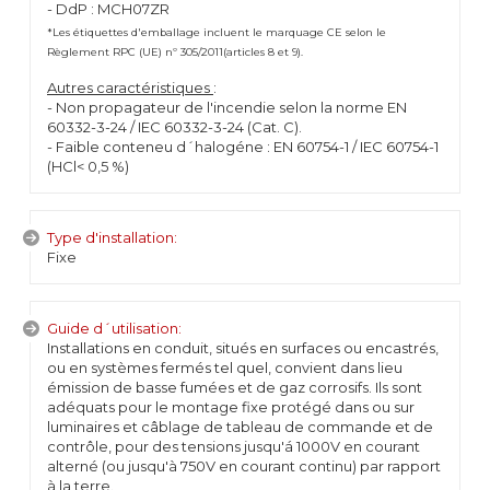
- DdP : MCH07ZR
*Les étiquettes d'emballage incluent le marquage CE selon le
Règlement RPC (UE) nº 305/2011(articles 8 et 9).
Autres caractéristiques
:
- Non propagateur de l'incendie selon la norme EN
60332-3-24 / IEC 60332-3-24 (Cat. C).
- Faible conteneu d´halogéne : EN 60754-1 / IEC 60754-1
(HCl< 0,5 %)
Type d'installation:
Fixe
Guide d´utilisation:
Installations en conduit, situés en surfaces ou encastrés,
ou en systèmes fermés tel quel, convient dans lieu
émission de basse fumées et de gaz corrosifs. Ils sont
adéquats pour le montage fixe protégé dans ou sur
luminaires et câblage de tableau de commande et de
contrôle, pour des tensions jusqu'á 1000V en courant
alterné (ou jusqu'à 750V en courant continu) par rapport
à la terre.