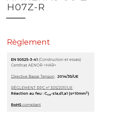
H07Z-R
Règlement
EN 50525-3-41
(Construction et essais)
Certificat AENOR <HAR>
Directive Basse Tension
:
2014/35/UE
RÈGLEMENT RPC nº 305/2011/UE
:
2
Réaction au feu : C
-s1a,d1,a1 (s=10mm
)
ca
RoHS
compliant