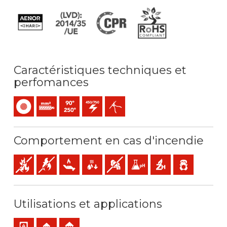
Caractéristiques techniques et
perfomances
Monoconducteur
Âme -Rigide câblée (classe 2) mm2
Température maximale de service: 90ºC / 250ºC
450 / 750 V C.A.
Facil dénudage
Comportement en cas d'incendie
Non propagateur de l' incendie
Non propagateur de la flamme
Faible dégagement de chaleur
Faible production de gouttelettes enflamm
Faible opacité et production de fum
Faible acidité et conductivité
Sans halogène
Faible émission 
Utilisations et applications
Câblage du panneau et de l'appareil
Résidentiel
Utilisation en intérieur