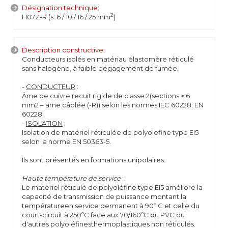
Désignation technique:
2
H07Z-R (s: 6 / 10 / 16 / 25 mm
)
Description constructive:
Conducteurs isolés en matériau élastomère réticulé
sans halogène, à faible dégagement de fumée.
-
CONDUCTEUR
:
Âme de cuivre recuit rigide de classe 2(sections ≥ 6
mm2 – ame câblée (-R)) selon les normes IEC 60228; EN
60228.
-
ISOLATION
:
Isolation de matériel réticulée de polyolefine type EI5
selon la norme EN 50363-5.
Ils sont présentés en formations unipolaires.
Haute température de service
:
Le materiel réticulé de polyoléfine type EI5 améliore la
capacité de transmission de puissance montant la
températureen service permanent à 90º C et celle du
court-circuit à 250ºC face aux 70/160ºC du PVC ou
d'autres polyoléfinesthermoplastiques non réticulés.