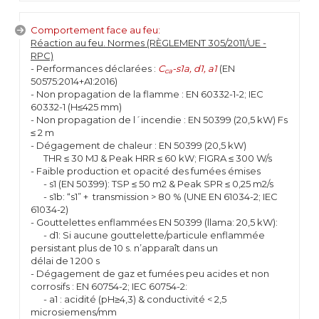
Comportement face au feu:
Réaction au feu. Normes (RÈGLEMENT 305/2011/UE -
RPC)
- Performances déclarées :
C
-s1a, d1, a1
(EN
ca
50575:2014+A1:2016)
- Non propagation de la flamme : EN 60332-1-2; IEC
60332-1 (H≤425 mm)
- Non propagation de l´incendie : EN 50399 (20,5 kW) Fs
≤ 2 m
- Dégagement de chaleur : EN 50399 (20,5 kW)
THR ≤ 30 MJ & Peak HRR ≤ 60 kW; FIGRA ≤ 300 W/s
- Faible production et opacité des fumées émises
- s1 (EN 50399): TSP ≤ 50 m2 & Peak SPR ≤ 0,25 m2/s
- s1b: “s1” + transmission > 80 % (UNE EN 61034-2; IEC
61034-2)
- Gouttelettes enflammées EN 50399 (llama: 20,5 kW):
- d1: Si aucune gouttelette/particule enflammée
persistant plus de 10 s. n’apparaît dans un
délai de 1 200 s
- Dégagement de gaz et fumées peu acides et non
corrosifs : EN 60754-2; IEC 60754-2:
- a1 : acidité (pH≥4,3) & conductivité < 2,5
microsiemens/mm