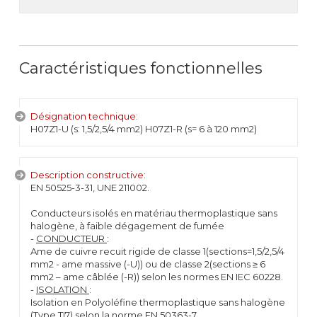
Caractéristiques fonctionnelles
Désignation technique:
H07Z1-U (s: 1,5/2,5/4 mm2) H07Z1-R (s= 6 à 120 mm2)
Description constructive:
EN 50525-3-31, UNE 211002.
Conducteurs isolés en matériau thermoplastique sans
halogène, à faible dégagement de fumée
-
CONDUCTEUR
:
Ame de cuivre recuit rigide de classe 1(sections=1,5/2,5/4
mm2 - ame massive (-U)) ou de classe 2(sections ≥ 6
mm2 – ame câblée (-R)) selon les normes EN IEC 60228.
-
ISOLATION
:
Isolation en Polyoléfine thermoplastique sans halogène
(Type TI7) selon la norme EN 50363-7