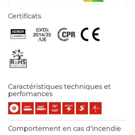
Certificats
Caractéristiques techniques et
perfomances
Monoconducteur
Âme -Massif (classe 1) mm2
Âme -Rigide câblée (classe 2) mm2
Température maximale de service: 70ºC / 16
450 / 750 V C.A.
Extra-glissement
Facil dénudage
Comportement en cas d'incendie