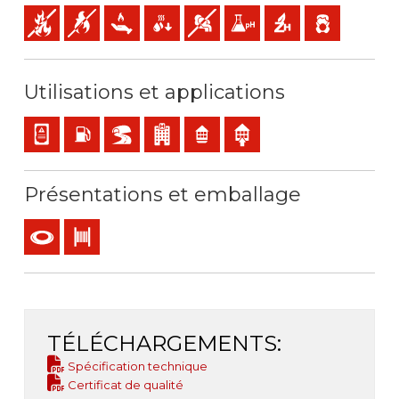
Non propagateur de l' incendie
Non propagateur de la flamme
Faible dégagement de chaleur
Faible production de gouttelettes enflamm
Faible opacité et production de fum
Faible acidité et conductivité
Sans halogène
Faible émission 
Utilisations et applications
Câblage du panneau et de l'appareil
Locaux avec risque d'incendie ou d'explosion
BD2, BD3, BD4 ( IGH, tunnels...)
ERP- établissements recevant du public
Résidentiel
Utilisation en intérieur
Présentations et emballage
Couronne
Touret
TÉLÉCHARGEMENTS:
Spécification technique
Certificat de qualité