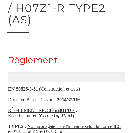
/ H07Z1-R TYPE2
(AS)
Règlement
EN 50525-3-31 (
Construction et tests)
Directive Basse Tension
:
2014/35/UE
RÈGLEMENT RPC
305/2011/UE
:
Réaction au feu (
Cca - s1a, d1, a1
)
TYPE2 :
Non propagateur de l'incendie selon la norme IEC
60332-3-24; EN 60332-3-24