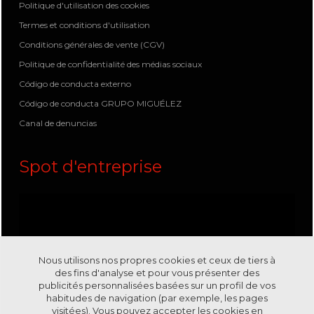
Politique d'utilisation des cookies
Termes et conditions d'utilisation
Conditions générales de vente (CGV)
Politique de confidentialité des médias sociaux
Código de conducta externo
Código de conducta GRUPO MIGUÉLEZ
Canal de denuncias
Spot d'entreprise
Nous utilisons nos propres cookies et ceux de tiers à
des fins d'analyse et pour vous présenter des
publicités personnalisées basées sur un profil de vos
habitudes de navigation (par exemple, les pages
visitées). Vous pouvez accepter les cookies en