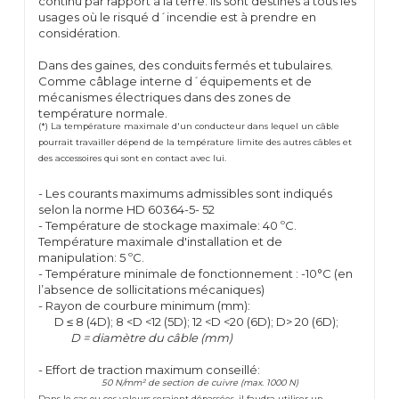
continu par rapport à la terre. Ils sont destines à tous les
usages où le risqué d´incendie est à prendre en
considération.
Dans des gaines, des conduits fermés et tubulaires.
Comme câblage interne d´équipements et de
mécanismes électriques dans des zones de
température normale.
(*) La température maximale d'un conducteur dans lequel un câble
pourrait travailler dépend de la température limite des autres câbles et
des accessoires qui sont en contact avec lui.
- Les courants maximums admissibles sont indiqués
selon la norme HD 60364-5- 52
- Température de stockage maximale: 40 ºC.
Température maximale d'installation et de
manipulation: 5 ºC.
- Température minimale de fonctionnement : -10°C (en
l’absence de sollicitations mécaniques)
- Rayon de courbure minimum (mm):
D ≤ 8 (4D); 8 <D <12 (5D); 12 <D <20 (6D); D> 20 (6D);
D = diamètre du câble (mm)
- Effort de traction maximum conseillé:
50 N/mm² de section de cuivre (max. 1000 N)
Dans le cas ou ces valeurs seraient dépassées, il faudra utiliser un