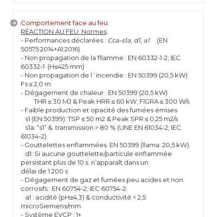
Comportement face au feu:
RÉACTION AU FEU. Normes
:
- Performances déclarées :
Cca-s1a, d1, a1
(EN
50575:2014+A1:2016)
- Non propagation de la fllamme : EN 60332-1-2; IEC
60332-1 (H≤425 mm)
- Non propagation de l´incendie : EN 50399 (20,5 kW)
Fs ≤ 2,0 m
- Dégagement de chaleur : EN 50399 (20,5 kW)
THR ≤ 30 MJ & Peak HRR ≤ 60 kW; FIGRA ≤ 300 W/s
- Faible production et opacité des fumées émises
s1 (EN 50399): TSP ≤ 50 m2 & Peak SPR ≤ 0,25 m2/s
s1a: “s1” & transmission > 80 % (UNE EN 61034-2; IEC
61034-2)
- Gouttelettes enflammées EN 50399 (llama: 20,5 kW):
d1: Si aucune gouttelette/particule enflammée
persistant plus de 10 s. n’apparaît dans un
délai de 1 200 s
- Dégagement de gaz et fumées peu acides et non
corrosifs : EN 60754-2; IEC 60754-2:
a1 : acidité (pH≥4,3) & conductivité < 2,5
microSiemens/mm
- Système EVCP : 1+