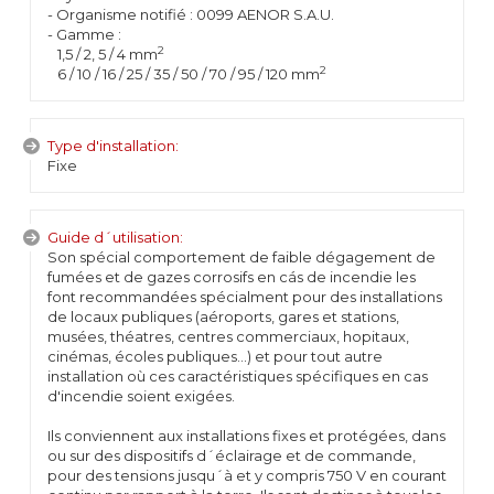
- Organisme notifié : 0099 AENOR S.A.U.
- Gamme :
2
1,5 / 2, 5 / 4 mm
2
6 / 10 / 16 / 25 / 35 / 50 / 70 / 95 / 120 mm
Type d'installation:
Fixe
Guide d´utilisation:
Son spécial comportement de faible dégagement de
fumées et de gazes corrosifs en cás de incendie les
font recommandées spécialment pour des installations
de locaux publiques (aéroports, gares et stations,
musées, théatres, centres commerciaux, hopitaux,
cinémas, écoles publiques…) et pour tout autre
installation où ces caractéristiques spécifiques en cas
d'incendie soient exigées.
Ils conviennent aux installations fixes et protégées, dans
ou sur des dispositifs d´éclairage et de commande,
pour des tensions jusqu´à et y compris 750 V en courant