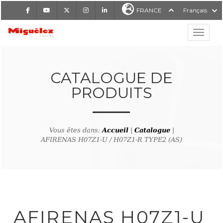
Facebook
Youtube
X
Instagram
LinkedIn
FRANCE
Français
Affiche
Miguélez Cables
CATALOGUE DE
PRODUITS
RCHER
Vous êtes dans:
Accueil
|
Catalogue
|
AFIRENAS H07Z1-U / H07Z1-R TYPE2 (AS)
tour à la recherche de produ
AFIRENAS H07Z1-U