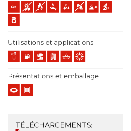
Cca-s1b,d1,a1 (réaction au feu)
Non propagateur de l' incendie
Non propagateur de la flamme
Faible dégagement de chaleur
Faible production de gouttelettes 
Faible opacité et production
Faible acidité et condu
Sans halogène
Faible émission de gaz toxiques
Utilisations et applications
Réseaux de distribution d´energie
Locaux avec risque d'incendie ou d'explosion
BD2, BD3, BD4 ( IGH, tunnels...)
ERP- établissements recevant du public
Bateaux en acier
Utilisation en extérieur
Présentations et emballage
Couronne
Touret
TÉLÉCHARGEMENTS: