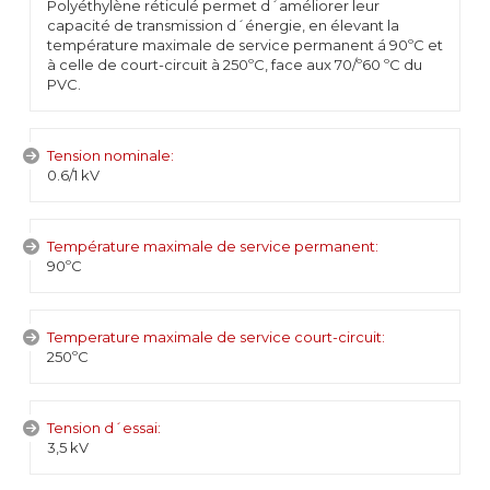
Polyéthylène réticulé permet d´améliorer leur
capacité de transmission d´énergie, en élevant la
température maximale de service permanent á 90ºC et
à celle de court-circuit à 250ºC, face aux 70/º60 ºC du
PVC.
Tension nominale:
0.6/1 kV
Température maximale de service permanent:
90ºC
Temperature maximale de service court-circuit:
250ºC
Tension d´essai:
3,5 kV