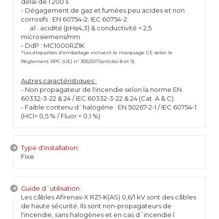
délai de 1 200 s
- Dégagement de gaz et fumées peu acides et non
corrosifs : EN 60754-2; IEC 60754-2:
a1 : acidité (pH≥4,3) & conductivité < 2,5
microsiemens/mm
- DdP : MC1000RZ1K
*Les étiquettes d'emballage incluent le marquage CE selon le
Règlement RPC (UE) nº 305/2011(articles 8 et 9).
Autres caractéristiques :
- Non propagateur de l'incendie selon la norme EN
60332-3-22 & 24 / IEC 60332-3-22 & 24 (Cat. A & C).
- Faible contenu d´halogéne : EN 50267-2-1 / IEC 60754-1
(HCl< 0,5 % / Fluor < 0,1 %)
Type d'installation:
Fixe
Guide d´utilisation:
Les câbles Afirenas-X RZ1-K(AS) 0,6/1 kV sont des câbles
de haute sécurité. Ils sont non-propagateurs de
l'incendie, sans halogènes et en cas d´incendie l