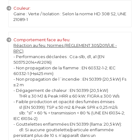
Couleur:
Gaine : Verte / Isolation : Selon la norme HD 308 S2, UNE
21089-1
Comportement face au feu:
Réaction au feu. Normes (RÈGLEMENT 305/2011/UE -
RPC)
- Performances déclarées : Cca-s1b, d1, a1 (EN
50575:2014+A1:2016)
- Non propagation de la flamme : EN 60332-1-2; IEC
60332-1 (H≤425 mm)
- Non propagation de l´incendie : EN 50399 (20,5 kW) Fs
≤ 2 m
- Dégagement de chaleur : EN 50399 (20,5 kW)
THR ≤ 30 MJ & Peak HRR ≤ 60 kW; FIGRA ≤ 300 W/s
- Faible production et opacité des fumées émises
s1 (EN 50399): TSP ≤ 50 m2 & Peak SPR ≤ 0,25 m2/s
s1b: “s1” + 60 % < transmission < 80 % (UNE EN 61034-2;
IEC 61034-2)
- Gouttelettes enflammées EN 50399 (llama: 20,5 kW):
d1: Si aucune gouttelette/particule enflammée
persistant plus de 10 s. n’apparaît dans un