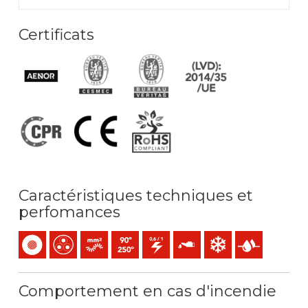
Certificats
Caractéristiques techniques et
perfomances
Monoconducteur
Multiconducteur
Âme - Souple (classe 5) mm2
Température maximale de service: 90ºC / 2
0,6/1 (1,2) kV C.A
Résistance à l'huile
Résistance au froid
Présence d’eau
Comportement en cas d'incendie