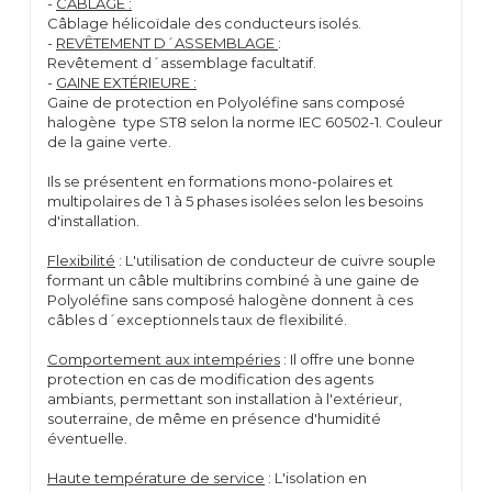
-
CÂBLAGE :
Câblage hélicoïdale des conducteurs isolés.
-
REVÊTEMENT D´ASSEMBLAGE
:
Revêtement d´assemblage facultatif.
-
GAINE EXTÉRIEURE :
Gaine de protection en Polyoléfine sans composé
halogène type ST8 selon la norme IEC 60502-1. Couleur
de la gaine verte.
Ils se présentent en formations mono-polaires et
multipolaires de 1 à 5 phases isolées selon les besoins
d'installation.
Flexibilité
: L'utilisation de conducteur de cuivre souple
formant un câble multibrins combiné à une gaine de
Polyoléfine sans composé halogène donnent à ces
câbles d´exceptionnels taux de flexibilité.
Comportement aux intempéries
: Il offre une bonne
protection en cas de modification des agents
ambiants, permettant son installation à l'extérieur,
souterraine, de même en présence d'humidité
éventuelle.
Haute température de service
: L'isolation en