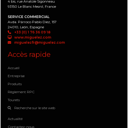
4 bis, rue Anatole Sigonneau
93150 Le Blanc Mesnil, France
SERVICE COMMERCIAL
Avda. Párroco Pablo Diez, 157
24010, León, Espagne
+33 (0) 1 76 36 09 18
www.miguelez.com
miguelezfr@miguelez.com
Accès rapide
Accueil
Entreprise
Produits
Règlement RPC
Tourets
Recherche sur le site web
Actualité
Contactez-nous